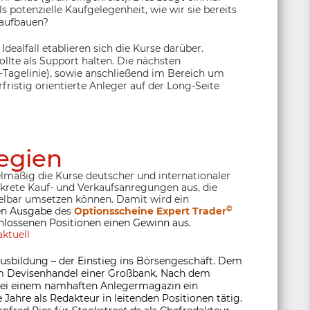
s potenzielle Kaufgelegenheit, wie wir sie bereits
 aufbauen?
 Idealfall etablieren sich die Kurse darüber.
ollte als Support halten. Die nächsten
Tagelinie), sowie anschließend im Bereich um
rfristig orientierte Anleger auf der Long-Seite
egien
lmäßig die Kurse deutscher und internationaler
nkrete Kauf- und Verkaufsanregungen aus, die
lbar umsetzen können. Damit wird ein
©
ten Ausgabe
des
Optionsscheine Expert Trader
hlossenen Positionen einen Gewinn aus.
ktuell
usbildung – der Einstieg ins Börsengeschäft. Dem
 im Devisenhandel einer Großbank. Nach dem
 bei einem namhaften Anlegermagazin ein
 Jahre als Redakteur in leitenden Positionen tätig.