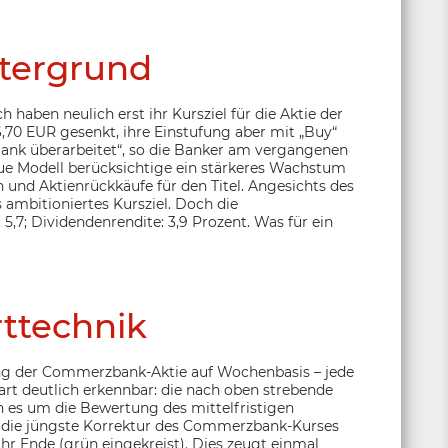
tergrund
haben neulich erst ihr Kursziel für die Aktie der
,70 EUR gesenkt, ihre Einstufung aber mit „Buy“
Bank überarbeitet“, so die Banker am vergangenen
ue Modell berücksichtige ein stärkeres Wachstum
und Aktienrückkäufe für den Titel. Angesichts des
 ambitioniertes Kursziel. Doch die
5,7; Dividendenrendite: 3,9 Prozent. Was für ein
ttechnik
ung der Commerzbank-Aktie auf Wochenbasis – jede
art deutlich erkennbar: die nach oben strebende
n es um die Bewertung des mittelfristigen
t: die jüngste Korrektur des Commerzbank-Kurses
ihr Ende (grün eingekreist). Dies zeugt einmal