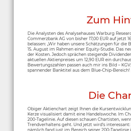
Zum Hin
Die Analysten des Analysehauses Warburg Research 
Commerzbank AG von bisher 17,00 EUR auf jetzt 16
belassen: „Wir haben unsere Schätzungen für die 
15. August im Rahmen einer Equity-Studie. Das ne
der Kosten. Jedoch sprächen steigende Dividenden 
aktuellen Aktienpreises um 12,90 EUR ein durchaus
Bewertungszahlen passen auch mir ins Bild – KGV: 
spannender Banktitel aus dem Blue-Chip-Bereich!
Die Char
Obiger Aktienchart zeigt Ihnen die Kursentwickl
Kerze visualisiert damit eine Handelswoche. Im Ch
200-Tagelinie. Auf diesen schauen Chartisten, wen
Trendverhaltens geht. Und jetzt wird’s interessan
nämlich fand just im Bereich seiner 200-Tagelinie 