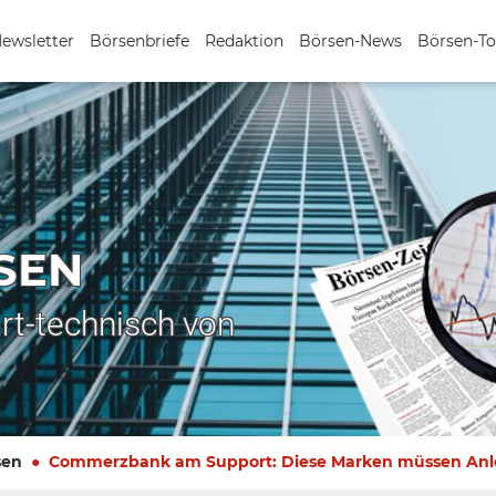
Newsletter
Börsenbriefe
Redaktion
Börsen-News
Börsen-To
SEN
rt-technisch von
sen
Commerzbank am Support: Diese Marken müssen Anle