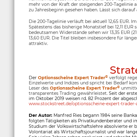
mehr von der Kraft der steigenden 200-Tagelinie al
zu Jahresbeginn gesehen haben. Lässt sich darauf
Die 200-Tagelinie verläuft bei aktuell 12,65 EUR. Im
Spätestens das bisherige Monatstief bei 12,11 EUR s
bedeutsamen Widerstände sehen wir 13,35 EUR (21-
13,60 EUR. Die Titel bleiben insbesondere für länge
attraktiv.
Strat
©
Der
Optionsscheine Expert Trader
verfolgt rege
Einzelwerte und Indizes und spricht bei Bedarf ko
©
Leser des
Optionsscheine Expert Trader
unmitte
transparentes Trading gewährleistet.
Seit der ers
im Oktober 2019 weisen rd. 82 Prozent der abgesc
www.stockstreet.de/optionsscheine-expert-trader-a
Der Autor:
Manfred Ries begann 1984 seine Banka
folgten Tätigkeiten als Privatkundenberater und
Studium der Volkswirtschaftslehre absolvierte er
Volontariat als Wirtschaftsjournalist und war lange