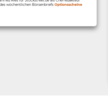
anfred Ries für
Stockstreet.de
als Chefredakteur
 des wöchentlichen Börsenbriefs
Optionsscheine