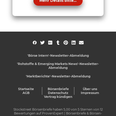
Mehr Details bitte...
'Börse Intern'-Newsletter-Abmeldung
'Rohstoffe & Emerging Markets News'-Newsletter-
Abmeldung
'Marktberichte'-Newsletter-Abmeldung
Startseite
Börsenbriefe
Über uns
AGB
Datenschutz
Impressum
Vertrag kündigen
Stockstreet Börsenbriefe
haben
5,00
von
5
Sternen von
12
Bewertungen auf
ProvenExpert
| Börsenbriefe & Börsen-