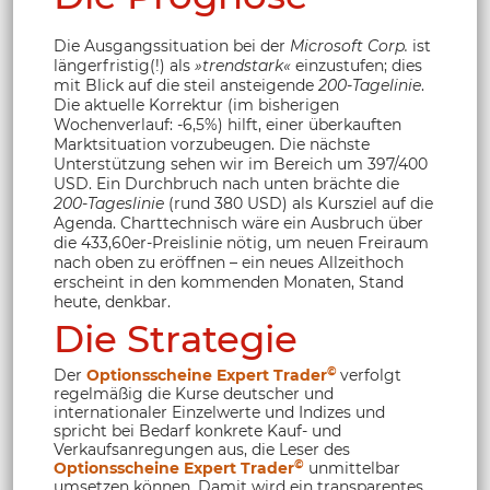
Die Ausgangssituation bei der
Microsoft Corp.
ist
längerfristig(!) als
»trendstark«
einzustufen; dies
mit Blick auf die steil ansteigende
200-Tagelinie
.
Die aktuelle Korrektur (im bisherigen
Wochenverlauf: -6,5%) hilft, einer überkauften
Marktsituation vorzubeugen. Die nächste
Unterstützung sehen wir im Bereich um 397/400
USD. Ein Durchbruch nach unten brächte die
200-Tageslinie
(rund 380 USD) als Kursziel auf die
Agenda. Charttechnisch wäre ein Ausbruch über
die 433,60er-Preislinie nötig, um neuen Freiraum
nach oben zu eröffnen – ein neues Allzeithoch
erscheint in den kommenden Monaten, Stand
heute, denkbar.
Die Strategie
©
Der
Optionsscheine Expert Trader
verfolgt
regelmäßig die Kurse deutscher und
internationaler Einzelwerte und Indizes und
spricht bei Bedarf konkrete Kauf- und
Verkaufsanregungen aus, die Leser des
©
Optionsscheine Expert Trader
unmittelbar
umsetzen können. Damit wird ein transparentes