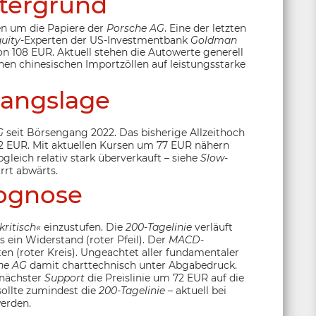
tergrund
en um die Papiere der
Porsche AG
. Eine der letzten
uity
-Experten der US-Investmentbank
Goldman
n 108 EUR. Aktuell stehen die Autowerte generell
n chinesischen Importzöllen auf leistungsstarke
angslage
G
seit Börsengang 2022. Das bisherige Allzeithoch
2,12 EUR. Mit aktuellen Kursen um 77 EUR nähern
bgleich relativ stark überverkauft – siehe
Slow-
irrt abwärts.
ognose
kritisch«
einzustufen. Die
200-Tagelinie
verläuft
 ein Widerstand (roter Pfeil). Der
MACD
-
ten (roter Kreis). Ungeachtet aller fundamentaler
he AG
damit charttechnisch unter Abgabedruck.
s nächster
Support
die Preislinie um 72 EUR auf die
ollte zumindest die
200-Tagelinie
– aktuell bei
erden.