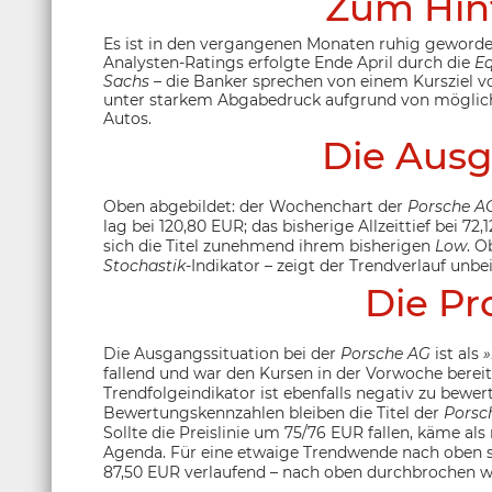
Zum Hin
Es ist in den vergangenen Monaten ruhig geword
Analysten-Ratings erfolgte Ende April durch die
Eq
Sachs
– die Banker sprechen von einem Kursziel vo
unter starkem Abgabedruck aufgrund von mögliche
Autos.
Die Ausg
Oben abgebildet: der Wochenchart der
Porsche A
lag bei 120,80 EUR; das bisherige Allzeittief bei 7
sich die Titel zunehmend ihrem bisherigen
Low
. O
Stochastik
-Indikator – zeigt der Trendverlauf unbe
Die Pr
Die Ausgangssituation bei der
Porsche AG
ist als
»
fallend und war den Kursen in der Vorwoche bereits
Trendfolgeindikator ist ebenfalls negativ zu bewer
Bewertungskennzahlen bleiben die Titel der
Porsc
Sollte die Preislinie um 75/76 EUR fallen, käme al
Agenda. Für eine etwaige Trendwende nach oben s
87,50 EUR verlaufend – nach oben durchbrochen w