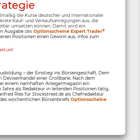
rategie
elmäßig die Kurse deutscher und internationaler
nkrete Kauf- und Verkaufsanregungen aus, die
lbar umsetzen können. Damit wird ein
©
ten Ausgabe
des
Optionsscheine Expert Trader
enen Positionen einen Gewinn aus. Infos zum
ktuell
usbildung – der Einstieg ins Börsengeschäft. Dem
 im Devisenhandel einer Großbank. Nach dem
 bei einem namhaften Anlegermagazin ein
 Jahre als Redakteur in leitenden Positionen tätig.
anfred Ries für
Stockstreet.de
als Chefredakteur
 des wöchentlichen Börsenbriefs
Optionsscheine