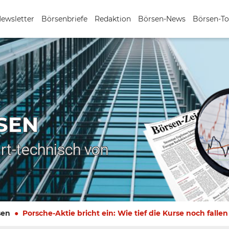
Newsletter
Börsenbriefe
Redaktion
Börsen-News
Börsen-To
SEN
rt-technisch von
sen
Porsche-Aktie bricht ein: Wie tief die Kurse noch falle