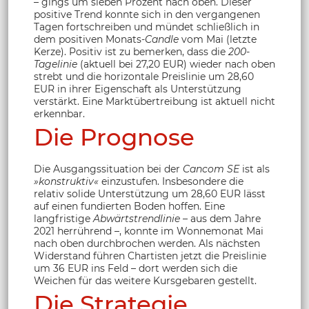
– gings um sieben Prozent nach oben. Dieser
positive Trend konnte sich in den vergangenen
Tagen fortschreiben und mündet schließlich in
dem positiven Monats-
Candle
vom Mai (letzte
Kerze). Positiv ist zu bemerken, dass die
200-
Tagelinie
(aktuell bei 27,20 EUR) wieder nach oben
strebt und die horizontale Preislinie um 28,60
EUR in ihrer Eigenschaft als Unterstützung
verstärkt. Eine Marktübertreibung ist aktuell nicht
erkennbar.
Die Prognose
Die Ausgangssituation bei der
Cancom SE
ist als
»konstruktiv«
einzustufen. Insbesondere die
relativ solide Unterstützung um 28,60 EUR lässt
auf einen fundierten Boden hoffen. Eine
langfristige
Abwärtstrendlinie
– aus dem Jahre
2021 herrührend –, konnte im Wonnemonat Mai
nach oben durchbrochen werden. Als nächsten
Widerstand führen Chartisten jetzt die Preislinie
um 36 EUR ins Feld – dort werden sich die
Weichen für das weitere Kursgebaren gestellt.
Die Strategie