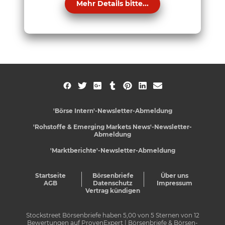
Mehr Details bitte...
'Börse Intern'-Newsletter-Abmeldung
'Rohstoffe & Emerging Markets News'-Newsletter-
Abmeldung
'Marktberichte'-Newsletter-Abmeldung
Startseite
Börsenbriefe
Über uns
AGB
Datenschutz
Impressum
Vertrag kündigen
Stockstreet Börsenbriefe
haben
5,00
von
5
Sternen von
12
Bewertungen auf
ProvenExpert
| Börsenbriefe & Börsen-