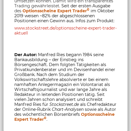
umsetzen können. Damit wird ein transparentes
Trading gewährleistet.
Seit der ersten Ausgabe
©
des
Optionsscheine Expert Trader
im Oktober
2019 weisen ~82% der abgeschlossenen
Positionen einen Gewinn aus. Infos zum Produkt:
www.stockstreet.de/optionsscheine-expert-trader-
aktuell
Der Autor:
Manfred Ries begann 1984 seine
Bankausbildung – der Einstieg ins
Börsengeschäft. Dem folgten Tätigkeiten als
Privatkundenberater und im Devisenhandel einer
Großbank. Nach dem Studium der
Volkswirtschaftslehre absolvierte er bei einem
namhaften Anlegermagazin ein Volontariat als
Wirtschaftsjournalist und war lange Jahre als
Redakteur in leitenden Positionen tätig. Seit
vielen Jahren schon analysiert und schreibt
Manfred Ries für
Stockstreet.de
als Chefredakteur
der Online-Rubrik
Chart-Analysen
sowie als Autor
des wöchentlichen Börsenbriefs
Optionsscheine
©
Expert Trader
.