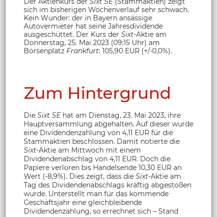
Der Aktienkurs der
Sixt SE
(Stammaktien) zeigt
sich im bisherigen Wochenverlauf sehr schwach.
Kein Wunder: der in Bayern ansässige
Autovermieter hat seine Jahresdividende
ausgeschüttet. Der Kurs der
Sixt
-Aktie
am
Donnerstag, 25. Mai 2023 (09:15 Uhr) am
Börsenplatz
Frankfurt
: 105,90 EUR (+/-0,0%).
Zum Hintergrund
Die
Sixt SE
hat am Dienstag, 23. Mai 2023, ihre
Hauptversammlung abgehalten. Auf dieser wurde
eine Dividendenzahlung von 4,11 EUR für die
Stammaktien beschlossen. Damit notierte die
Sixt
-Aktie am Mittwoch mit einem
Dividendenabschlag von 4,11 EUR. Doch die
Papiere verloren bis Handelsende 10,30 EUR an
Wert (-8,9%). Dies zeigt, dass die
Sixt
-Aktie am
Tag des Dividendenabschlags kräftig abgestoßen
wurde. Unterstellt man für das kommende
Geschäftsjahr eine gleichbleibende
Dividendenzahlung, so errechnet sich – Stand