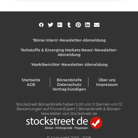
'Börse Intern'-Newsletter-Abmeldung
'Rohstoffe & Emerging Markets News'-Newsletter-
Abmeldung
'Marktberichte'-Newsletter-Abmeldung
Startseite
Börsenbriefe
Über uns
AGB
Datenschutz
Impressum
Vertrag kündigen
Stockstreet Börsenbriefe
haben
5,00
von
5
Sternen von
12
Bewertungen auf
ProvenExpert
| Börsenbriefe & Börsen-
Newsletter von Stockstreet.de
© Copyright 2001 - 2026