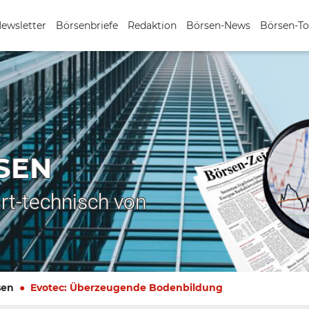
Newsletter
Börsenbriefe
Redaktion
Börsen-News
Börsen-To
SEN
rt-technisch von
sen
Evotec: Überzeugende Bodenbildung