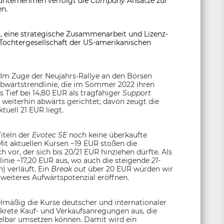
unternehmen verfolgt die
Company
Ansätze zur
n.
, eine strategische Zusammenarbeit und Lizenz-
 Tochtergesellschaft der US-amerikanischen
. Im Zuge der Neujahrs-Rallye an den Börsen
bwärtstrendlinie, die im Sommer 2022 ihren
Tief bei 14,80 EUR als tragfähiger
Support
 weiterhin abwärts gerichtet; davon zeugt die
aktuell 21 EUR liegt.
Titeln der
Evotec SE
noch keine überkaufte
 Mit aktuellen Kursen ~19 EUR stoßen die
 vor, der sich bis 20/21 EUR hinziehen dürfte. Als
inie ~17,20 EUR aus, wo auch die steigende
21-
) verläuft. Ein
Break out
über 20 EUR würden wir
weiteres Aufwärtspotenzial eröffnen.
lmäßig die Kurse deutscher und internationaler
nkrete Kauf- und Verkaufsanregungen aus, die
lbar umsetzen können. Damit wird ein