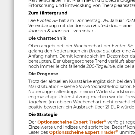
Partnerschaften mit Pharma- und Biotechnologie
Erforschung und Entwicklung von Therapieansätze
Zum Hintergrund
Die
Evotec SE
hat am Donnerstag, 26. Januar 2023
Vereinbarung mit der
Janssen Biotech Inc.
– einer
Johnson & Johnson
– vereinbart.
Die Charttechnik
Oben abgebildet: der Wochenchart der
Evotec SE
gelang den Notierungen ein
Break out
über eine A
Anfang nahm. Damit konnte sich im Dezember das 
behaupten. Der übergeordnete Trend verläuft aber
noch immer leicht fallende
200-Tagelinie
, die bei 
Die Prognose
Trotz der aktuellen Kursstärke ergibt sich bei den 
Marktsituation – siehe
Slow-Stochastik
-Indikator.
Notierungen allerdings in einen Widerstandsbereich
engmaschige Unterstützung machen wir die Preisl
Tagelinie
(im obigen Wochenchart nicht ersichtlich
positiv bewerten; ein Ausbruch über 21 EUR würde 
Die Strategie
©
Der
Optionsscheine Expert Trader
verfolgt rege
Einzelwerte und Indizes und spricht bei Bedarf ko
©
Leser des
Optionsscheine Expert Trader
unmitte