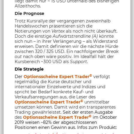
liegt damit nur ~ 15 USD unterhalb des bisherigen
Allzeithochs.
Die Prognose
Trotz Kursrallye der vergangenen zweieinhalb
Handelswochen präsentieren sich die
Notierungen von
Vertex
als noch nicht überkauft.
Doch die einstige
Aufwärtstrendline (A)
könnte
sich nun – in ihrer Verlängerung – als Widerstand
erweisen. Damit definieren wir die nächste Hürde
zwischen 320 / 325 USD. Ein nachfolgender
Break
out
nach oben wäre positiv. Im Idealfall hält der
Kursbereich ~300 USD als
Support
.
Die Strategie
©
Der
Optionsscheine Expert Trader
verfolgt
regelmäßig die Kurse deutscher und
internationaler Einzelwerte und Indizes und
spricht bei Bedarf konkrete Kauf- und
Verkaufsanregungen aus, die Leser des
©
Optionsscheine Expert Trader
unmittelbar
umsetzen können. Damit wird ein transparentes
Trading gewährleistet.
Seit der ersten Ausgabe
©
des
Optionsscheine Expert Trader
im Oktober
2019 weisen ~82% der abgeschlossenen
Positionen einen Gewinn aus. Infos zum Produkt: