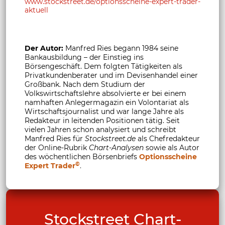
www.stockstreet.de/optionsscheine-expert-trader-
aktuell
Der Autor:
Manfred Ries begann 1984 seine
Bankausbildung – der Einstieg ins
Börsengeschäft. Dem folgten Tätigkeiten als
Privatkundenberater und im Devisenhandel einer
Großbank. Nach dem Studium der
Volkswirtschaftslehre absolvierte er bei einem
namhaften Anlegermagazin ein Volontariat als
Wirtschaftsjournalist und war lange Jahre als
Redakteur in leitenden Positionen tätig. Seit
vielen Jahren schon analysiert und schreibt
Manfred Ries für
Stockstreet.de
als Chefredakteur
der Online-Rubrik
Chart-Analysen
sowie als Autor
des wöchentlichen Börsenbriefs
Optionsscheine
©
Expert Trader
.
Stockstreet Chart-