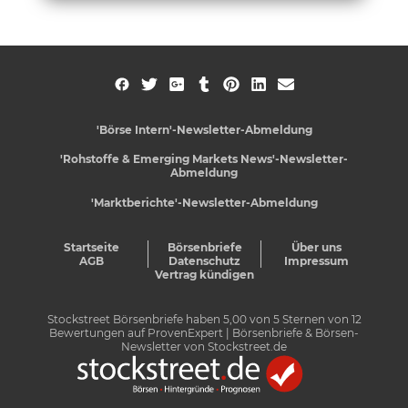
'Börse Intern'-Newsletter-Abmeldung
'Rohstoffe & Emerging Markets News'-Newsletter-
Abmeldung
'Marktberichte'-Newsletter-Abmeldung
Startseite
Börsenbriefe
Über uns
AGB
Datenschutz
Impressum
Vertrag kündigen
Stockstreet Börsenbriefe
haben
5,00
von
5
Sternen von
12
Bewertungen auf
ProvenExpert
| Börsenbriefe & Börsen-
Newsletter von Stockstreet.de