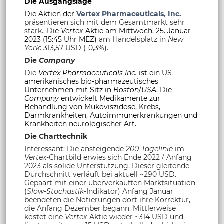
Die Ausgangslage
Die Aktien der
Vertex Pharmaceuticals, Inc.
präsentieren sich mit dem Gesamtmarkt sehr
stark..
Die
Vertex
-Aktie am Mittwoch, 25. Januar
2023 (15:45 Uhr MEZ)
am Handelsplatz in
New
York
: 313,57 USD (-0,3%).
Die
Company
Die
Vertex Pharmaceuticals Inc.
ist ein US-
amerikanisches bio-pharmazeutisches
Unternehmen mit Sitz in
Boston
/
USA
. Die
Company
entwickelt Medikamente zur
Behandlung von Mukoviszidose, Krebs,
Darmkrankheiten, Autoimmunerkrankungen und
Krankheiten neurologischer Art.
Die Charttechnik
Interessant: Die ansteigende
200-Tagelinie
im
Vertex
-Chartbild erwies sich Ende 2022 / Anfang
2023 als solide Unterstützung. Dieser gleitende
Durchschnitt verläuft bei aktuell ~290 USD.
Gepaart mit einer überverkauften Marktsituation
(
Slow-Stochastik
-Indikator) Anfang Januar
beendeten die Notierungen dort ihre Korrektur,
die Anfang Dezember begann. Mittlerweise
kostet eine
Vertex
-Aktie wieder ~314 USD und