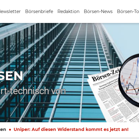
Newsletter
Börsenbriefe
Redaktion
Börsen-News
Börsen-To
SEN
rt-technisch von
sen
Uniper: Auf diesen Widerstand kommt es jetzt an!