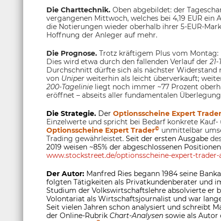
Die Charttechnik.
Oben abgebildet: der Tageschar
vergangenen Mittwoch, welches bei 4,19 EUR ein Al
die Notierungen wieder oberhalb ihrer 5-EUR-Mark
Hoffnung der Anleger auf mehr.
Die Prognose.
Trotz kräftigem Plus vom Montag: D
Dies wird etwa durch den fallenden Verlauf der
21-
Durchschnitt dürfte sich als nächster Widerstand 
von
Uniper
weiterhin als leicht überverkauft; we
200-Tagelinie
liegt noch immer ~77 Prozent oberha
eröffnet – abseits aller fundamentalen Überlegung
Die Strategie.
Der
Optionsscheine Expert Trade
Einzelwerte und spricht bei Bedarf konkrete Kauf-
©
Optionsscheine Expert Trader
unmittelbar umse
Trading gewährleistet.
Seit der ersten Ausgabe
de
2019 weisen ~85% der abgeschlossenen Positionen
www.stockstreet.de/optionsscheine-expert-trader-a
Der Autor:
Manfred Ries begann 1984 seine Banka
folgten Tätigkeiten als Privatkundenberater und
Studium der Volkswirtschaftslehre absolvierte er
Volontariat als Wirtschaftsjournalist und war lange
Seit vielen Jahren schon analysiert und schreibt M
der Online-Rubrik
Chart-Analysen
sowie als Autor