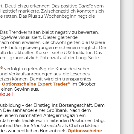
t. Deutlich zu erkennen: Das positive
Candle
vom
lzeittief markierte. Zwischenzeitlich konnten sich
e retten. Das Plus zu Wochenbeginn hegt die
as Trendverhalten bleibt negativ zu bewerten.
Tagelinie
visualisiert. Dieser gleitende
nach oben erweisen. Gleichwohl gelten die Papiere
itere Erholungsbewegungen erscheinen möglich. Die
lb der aktuellen Kurse – siehe
DIX
-Indikator. Das
en – grundsätzlich Potenzial auf der Long-Seite.
©
r
verfolgt regelmäßig die Kurse deutscher
 und Verkaufsanregungen aus, die Leser des
tzen können. Damit wird ein transparentes
©
s
Optionsscheine Expert Trader
im Oktober
 einen Gewinn aus.
ktuell
usbildung – der Einstieg ins Börsengeschäft. Dem
 im Devisenhandel einer Großbank. Nach dem
 bei einem namhaften Anlegermagazin ein
 Jahre als Redakteur in leitenden Positionen tätig.
anfred Ries für
Stockstreet.de
als Chefredakteur
 des wöchentlichen Börsenbriefs
Optionsscheine