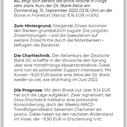
AG
zeigt sich bereits die dritte Woche in Folge
sehr stark. Kurs der
Dt.-Bank
-Aktie am
Donnerstag, 15. September 2022 (12:16 Uhr) an der
Börse in
Frankfurt (Xetra)
: 9,16 EUR (+1,6%).
Zum Hintergrund.
Steigende Zinsen kommen
den Banken grundsätzlich zugute. Die jüngsten
Zinserhöhungen – und die Spekulation auf
weitere Zinsschritte durch die Notenbanken –
beflügeln die Banktitel.
Die Charttechnik.
Der Aktienkurs der
Deutsche
Bank AG
schaffte in der Vorwoche den Sprung
über eine mittelfristige Abwärtstrendlinie. Diese
wird nun als potenzieller
Support
interessant. Mit
Kursen ~9,20 EUR kostet eine Aktie der
Dt. Bank
wieder so viel, wie letztmalig im Juni 2022.
Die Prognose.
Mit dem
Break out
über 9,14 EUR
hat sich die Lage aufgeklart. Zwar signalisiert der
Slow-Stochastik
-Indikator eine potenzielle
Konsolidierung, doch der Weekly-
MACD
-
Trendfolgeindikator bewerten Chartisten als
positiv. Dabei haben sie den nächsten Widerstand
im Visier, der ~9,90 EUR in Erscheinung tritt.