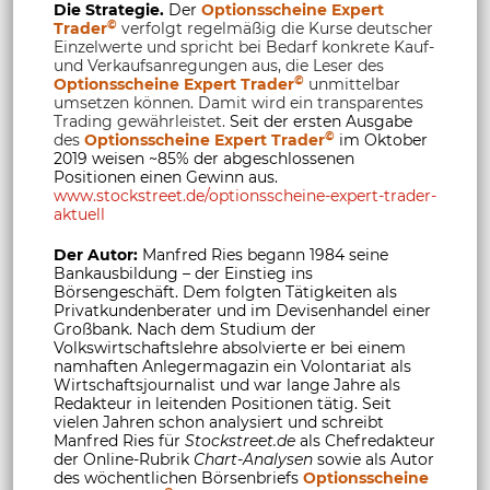
Die Strategie.
Der
Optionsscheine Expert
©
Trader
verfolgt regelmäßig die Kurse deutscher
Einzelwerte und spricht bei Bedarf konkrete Kauf-
und Verkaufsanregungen aus, die Leser des
©
Optionsscheine Expert Trader
unmittelbar
umsetzen können. Damit wird ein transparentes
Trading gewährleistet.
Seit der ersten Ausgabe
©
des
Optionsscheine Expert Trader
im Oktober
2019 weisen ~85% der abgeschlossenen
Positionen einen Gewinn aus.
www.stockstreet.de/optionsscheine-expert-trader-
aktuell
Der Autor:
Manfred Ries begann 1984 seine
Bankausbildung – der Einstieg ins
Börsengeschäft. Dem folgten Tätigkeiten als
Privatkundenberater und im Devisenhandel einer
Großbank. Nach dem Studium der
Volkswirtschaftslehre absolvierte er bei einem
namhaften Anlegermagazin ein Volontariat als
Wirtschaftsjournalist und war lange Jahre als
Redakteur in leitenden Positionen tätig. Seit
vielen Jahren schon analysiert und schreibt
Manfred Ries für
Stockstreet.de
als Chefredakteur
der Online-Rubrik
Chart-Analysen
sowie als Autor
des wöchentlichen Börsenbriefs
Optionsscheine