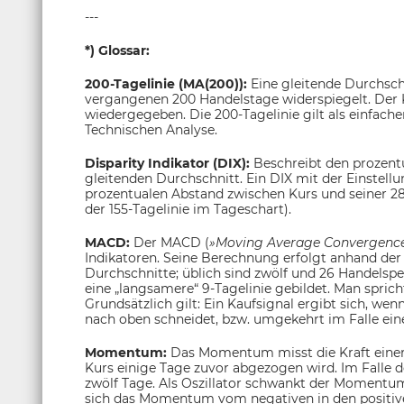
---
*) Glossar:
200-Tagelinie (MA(200)):
Eine gleitende Durchschn
vergangenen 200 Handelstage widerspiegelt. Der 
wiedergegeben. Die 200-Tagelinie gilt als einfacher
Technischen Analyse.
Disparity Indikator (DIX):
Beschreibt den prozen
gleitenden Durchschnitt. Ein DIX mit der Einstel
prozentualen Abstand zwischen Kurs und seiner 28
der 155-Tagelinie im Tageschart).
MACD:
Der MACD (
»Moving Average Convergenc
Indikatoren. Seine Berechnung erfolgt anhand der 
Durchschnitte; üblich sind zwölf und 26 Handelsp
eine „langsamere“ 9-Tagelinie gebildet. Man sprich
Grundsätzlich gilt: Ein Kaufsignal ergibt sich, wen
nach oben schneidet, bzw. umgekehrt im Falle eine
Momentum:
Das Momentum misst die Kraft einer
Kurs einige Tage zuvor abgezogen wird. Im Falle 
zwölf Tage. Als Oszillator schwankt der Momentum 
sich das Momentum vom negativen in den positive