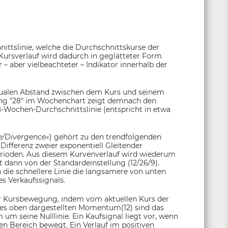
ittslinie, welche die Durchschnittskurse der
Kursverlauf wird dadurch in geglätteter Form
 – aber vielbeachteter – Indikator innerhalb der
tualen Abstand zwischen dem Kurs und seinem
lung "28" im Wochenchart zeigt demnach den
-Wochen-Durchschnittslinie (entspricht in etwa
e/Divergence«
) gehört zu den trendfolgenden
Differenz zweier exponentiell Gleitender
erioden. Aus diesem Kurvenverlauf wird wiederum
t dann von der Standardeinstellung (12/26/9).
n die schnellere Linie die langsamere von unten
s Verkaufssignals.
 Kursbewegung, indem vom aktuellen Kurs der
des oben dargestellten Momentum(12) sind das
um seine Nulllinie. Ein Kaufsignal liegt vor, wenn
n Bereich bewegt. Ein Verlauf im positiven