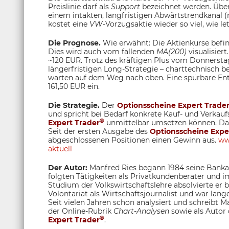
Preislinie darf als
Support
bezeichnet werden. Über
einem intakten, langfristigen Abwärtstrendkanal (r
kostet eine
VW
-Vorzugsaktie wieder so viel, wie 
Die Prognose.
Wie erwähnt: Die Aktienkurse befin
Dies wird auch vom fallenden
MA(200)
visualisier
~120 EUR. Trotz des kräftigen Plus vom Donnerstag
längerfristigen Long-Strategie – charttechnisch b
warten auf dem Weg nach oben. Eine spürbare En
161,50 EUR ein.
Die Strategie.
Der
Optionsscheine Expert Trade
und spricht bei Bedarf konkrete Kauf- und Verkau
©
Expert Trader
unmittelbar umsetzen können. Dam
Seit der ersten Ausgabe des
Optionsscheine Expe
abgeschlossenen Positionen einen Gewinn aus.
ww
aktuell
Der Autor:
Manfred Ries begann 1984 seine Bankau
folgten Tätigkeiten als Privatkundenberater und
Studium der Volkswirtschaftslehre absolvierte er
Volontariat als Wirtschaftsjournalist und war lange
Seit vielen Jahren schon analysiert und schreibt M
der Online-Rubrik
Chart-Analysen
sowie als Autor
©
Expert Trader
.