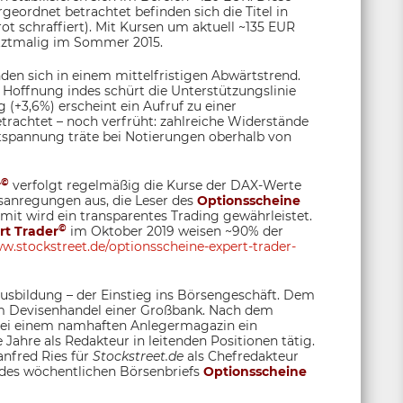
geordnet betrachtet befinden sich die Titel in
ot schraffiert). Mit Kursen um aktuell ~135 EUR
letztmalig im Sommer 2015.
den sich in einem mittelfristigen Abwärtstrend.
t. Hoffnung indes schürt die Unterstützungslinie
 (+3,6%) erscheint ein Aufruf zu einer
etrachtet – noch verfrüht: zahlreiche Widerstände
tspannung träte bei Notierungen oberhalb von
©
r
verfolgt regelmäßig die Kurse der DAX-Werte
fsanregungen aus, die Leser des
Optionsscheine
it wird ein transparentes Trading gewährleistet.
©
rt Trader
im Oktober 2019 weisen ~90% der
w.stockstreet.de/optionsscheine-expert-trader-
sbildung – der Einstieg ins Börsengeschäft. Dem
 im Devisenhandel einer Großbank. Nach dem
 bei einem namhaften Anlegermagazin ein
 Jahre als Redakteur in leitenden Positionen tätig.
anfred Ries für
Stockstreet.de
als Chefredakteur
 des wöchentlichen Börsenbriefs
Optionsscheine