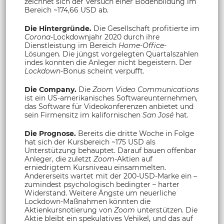
zeichnet sich der Versuch einer Bodenbildung im
Bereich ~174,66 USD ab.
Die Hintergründe.
Die Gesellschaft profitierte im
Corona
-Lockdownjahr 2020 durch ihre
Dienstleistung im Bereich
Home-Office
-
Lösungen. Die jüngst vorgelegten Quartalszahlen
indes konnten die Anleger nicht begeistern. Der
Lockdown
-Bonus scheint verpufft.
Die Company.
Die
Zoom Video Communications
ist ein US-amerikanisches Softwareunternehmen,
das Software für Videokonferenzen anbietet und
sein Firmensitz im kalifornischen
San José
hat.
Die Prognose.
Bereits die dritte Woche in Folge
hat sich der Kursbereich ~175 USD als
Unterstützung behauptet. Darauf bauen offenbar
Anleger, die zuletzt
Zoom
-Aktien auf
erniedrigtem Kursniveau einsammelten.
Andererseits wartet mit der 200-USD-Marke ein –
zumindest psychologisch bedingter – harter
Widerstand. Weitere Ängste um neuerliche
Lockdown-Maßnahmen könnten die
Aktienkursnotierung von
Zoom
unterstützen. Die
Aktie bleibt ein spekulatives Vehikel, und das auf