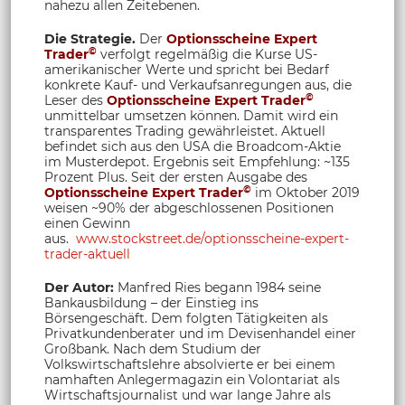
nahezu allen Zeitebenen.
Die Strategie.
Der
Optionsscheine Expert
©
Trader
verfolgt regelmäßig die Kurse US-
amerikanischer Werte und spricht bei Bedarf
konkrete Kauf- und Verkaufsanregungen aus, die
©
Leser des
Optionsscheine Expert Trader
unmittelbar umsetzen können. Damit wird ein
transparentes Trading gewährleistet. Aktuell
befindet sich aus den USA die Broadcom-Aktie
im Musterdepot. Ergebnis seit Empfehlung: ~135
Prozent Plus. Seit der ersten Ausgabe des
©
Optionsscheine Expert Trader
im Oktober 2019
weisen ~90% der abgeschlossenen Positionen
einen Gewinn
aus.
www.stockstreet.de/optionsscheine-expert-
trader-aktuell
Der Autor:
Manfred Ries begann 1984 seine
Bankausbildung – der Einstieg ins
Börsengeschäft. Dem folgten Tätigkeiten als
Privatkundenberater und im Devisenhandel einer
Großbank. Nach dem Studium der
Volkswirtschaftslehre absolvierte er bei einem
namhaften Anlegermagazin ein Volontariat als
Wirtschaftsjournalist und war lange Jahre als