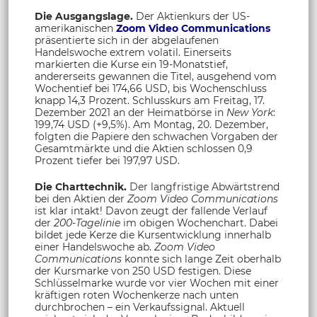
Die Ausgangslage.
Der Aktienkurs der US-
amerikanischen
Zoom Video Communications
präsentierte sich in der abgelaufenen
Handelswoche extrem volatil. Einerseits
markierten die Kurse ein 19-Monatstief,
andererseits gewannen die Titel, ausgehend vom
Wochentief bei 174,66 USD, bis Wochenschluss
knapp 14,3 Prozent. Schlusskurs am Freitag, 17.
Dezember 2021 an der Heimatbörse in
New York
:
199,74 USD (+9,5%). Am Montag, 20. Dezember,
folgten die Papiere den schwachen Vorgaben der
Gesamtmärkte und die Aktien schlossen 0,9
Prozent tiefer bei 197,97 USD.
Die Charttechnik.
Der langfristige Abwärtstrend
bei den Aktien der
Zoom Video Communications
ist klar intakt! Davon zeugt der fallende Verlauf
der
200-Tagelinie
im obigen Wochenchart. Dabei
bildet jede Kerze die Kursentwicklung innerhalb
einer Handelswoche ab.
Zoom Video
Communications
konnte sich lange Zeit oberhalb
der Kursmarke von 250 USD festigen. Diese
Schlüsselmarke wurde vor vier Wochen mit einer
kräftigen roten Wochenkerze nach unten
durchbrochen – ein Verkaufssignal. Aktuell