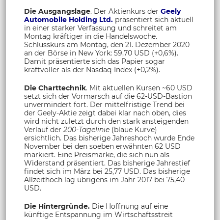
Die Ausgangslage
. Der Aktienkurs der
Geely
Automobile Holding Ltd.
präsentiert sich aktuell
in einer starker Verfassung und schreitet am
Montag kräftiger in die Handelswoche.
Schlusskurs am Montag, den 21. Dezember 2020
an der Börse in New York: 59,70 USD (+0,6%).
Damit präsentierte sich das Papier sogar
kraftvoller als der Nasdaq-Index (+0,2%).
Die Charttechnik
. Mit aktuellen Kursen ~60 USD
setzt sich der Vormarsch auf die 62-USD-Bastion
unvermindert fort. Der mittelfristige Trend bei
der Geely-Aktie zeigt dabei klar nach oben, dies
wird nicht zuletzt durch den stark ansteigenden
Verlauf der
200-Tagelinie
(blaue Kurve)
ersichtlich. Das bisherige Jahreshoch wurde Ende
November bei den soeben erwähnten 62 USD
markiert. Eine Preismarke, die sich nun als
Widerstand präsentiert. Das bisherige Jahrestief
findet sich im März bei 25,77 USD. Das bisherige
Allzeithoch lag übrigens im Jahr 2017 bei 75,40
USD.
Die Hintergründe.
Die Hoffnung auf eine
künftige Entspannung im Wirtschaftsstreit