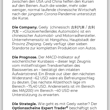
zwischen den USA und China helfen den Kursen
auf den Beinen. Auch die wieder, mehr oder
weniger, normal laufende chinesische Wirtschaft
nach der jüngsten
Corona
-Pandemie unterstützt
die Kurse.
Die Company.
Geely (chinesisch: 吉利汽車 / 吉利
汽车 –
»Glückverheißendes Automobil«
) ist ein
chinesischer Automobil- und Motorradhersteller.
Unternehmenssitz ist
Hangzhou
, Hauptstadt der
Provinz
Zhejiang
. Geely verfügt über sieben
Standorte zur kompletten Produktion von Autos.
Die Prognose.
Der
MACD
-Indikator auf
wöchentlicher Kursbasis – dieser legt Zeugnis
vom mittelfristigen Trendverhalten des
Basiswertes an – bestätigt den intakten
Aufwärtstrend. Ein
Break out
über den nächsten
Widerstand ~62 USD wäre als Befreiungsschlag
zu deuten. Das nächste Allzeithoch läge im
Bereich ~75,40 USD. Andererseits ist im Bereich
des
MA(200)
im Bereich ~40 USD eine
Unterstützung zu erwarten.
Die Strategie.
Wie geht es mit Geely weiter? Der
©
Optionsscheine Expert Trader
beschäftigt sich