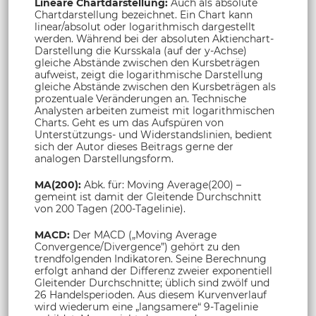
Lineare Chartdarstellung:
Auch als absolute
Chartdarstellung bezeichnet. Ein Chart kann
linear/absolut oder logarithmisch dargestellt
werden. Während bei der absoluten Aktienchart-
Darstellung die Kursskala (auf der y-Achse)
gleiche Abstände zwischen den Kursbeträgen
aufweist, zeigt die logarithmische Darstellung
gleiche Abstände zwischen den Kursbeträgen als
prozentuale Veränderungen an. Technische
Analysten arbeiten zumeist mit logarithmischen
Charts. Geht es um das Aufspüren von
Unterstützungs- und Widerstandslinien, bedient
sich der Autor dieses Beitrags gerne der
analogen Darstellungsform.
MA(200):
Abk. für: Moving Average(200) –
gemeint ist damit der Gleitende Durchschnitt
von 200 Tagen (200-Tagelinie).
MACD:
Der MACD („Moving Average
Convergence/Divergence”) gehört zu den
trendfolgenden Indikatoren. Seine Berechnung
erfolgt anhand der Differenz zweier exponentiell
Gleitender Durchschnitte; üblich sind zwölf und
26 Handelsperioden. Aus diesem Kurvenverlauf
wird wiederum eine „langsamere“ 9-Tagelinie