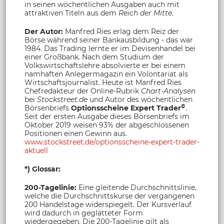
in seinen wöchentlichen Ausgaben auch mit
attraktiven Titeln aus dem
Reich der Mitte
.
Der Autor:
Manfred Ries erlag dem Reiz der
Börse während seiner Bankausbildung - das war
1984. Das Trading lernte er im Devisenhandel bei
einer Großbank. Nach dem Studium der
Volkswirtschaftslehre absolvierte er bei einem
namhaften Anlegermagazin ein Volontariat als
Wirtschaftsjournalist. Heute ist Manfred Ries
Chefredakteur der Online-Rubrik
Chart-Analysen
bei
Stockstreet.de
und Autor des wöchentlichen
©
Börsenbriefs
Optionsscheine Expert Trader
.
Seit der ersten Ausgabe dieses Börsenbriefs im
Oktober 2019 weisen 93% der abgeschlossenen
Positionen einen Gewinn aus.
www.stockstreet.de/optionsscheine-expert-trader-
aktuell
*) Glossar:
200-Tagelinie:
Eine gleitende Durchschnittslinie,
welche die Durchschnittskurse der vergangenen
200 Handelstage widerspiegelt. Der Kursverlauf
wird dadurch in geglätteter Form
wiedergegeben. Die 200-Tagelinie gilt als