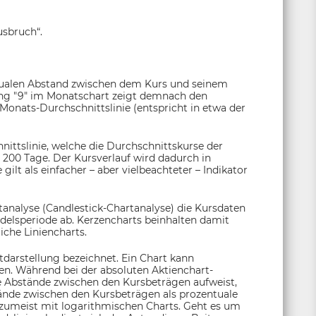
usbruch“.
tualen Abstand zwischen dem Kurs und seinem
lung "9" im Monatschart zeigt demnach den
Monats-Durchschnittslinie (entspricht in etwa der
nittslinie, welche die Durchschnittskurse der
 200 Tage. Der Kursverlauf wird dadurch in
ilt als einfacher – aber vielbeachteter – Indikator
tanalyse (Candlestick-Chartanalyse) die Kursdaten
andelsperiode ab. Kerzencharts beinhalten damit
che Liniencharts.
tdarstellung bezeichnet. Ein Chart kann
den. Während bei der absoluten Aktienchart-
he Abstände zwischen den Kursbeträgen aufweist,
tände zwischen den Kursbeträgen als prozentuale
 zumeist mit logarithmischen Charts. Geht es um