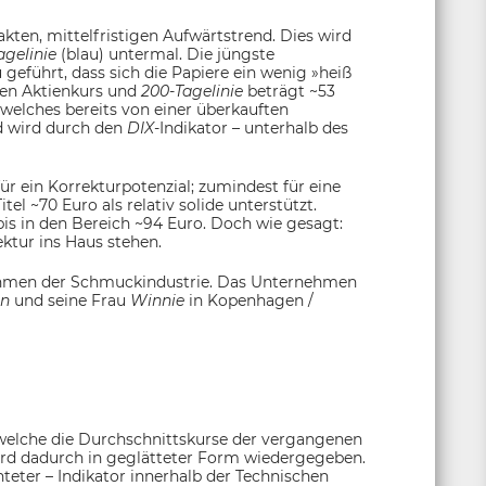
akten, mittelfristigen Aufwärtstrend. Dies wird
agelinie
(blau) untermal. Die jüngste
 geführt, dass sich die Papiere ein wenig »heiß
hen Aktienkurs und
200-Tagelinie
beträgt ~53
welches bereits von einer überkauften
nd wird durch den
DIX
-Indikator – unterhalb des
ür ein Korrekturpotenzial; zumindest für eine
tel ~70 Euro als relativ solide unterstützt.
is in den Bereich ~94 Euro. Doch wie gesagt:
ektur ins Haus stehen.
ehmen der Schmuckindustrie. Das Unternehmen
en
und seine Frau
Winnie
in Kopenhagen /
 welche die Durchschnittskurse der vergangenen
ird dadurch in geglätteter Form wiedergegeben.
chteter – Indikator innerhalb der Technischen