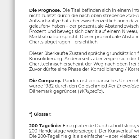
Die Prognose.
Die Titel befinden sich in einem int
nicht zuletzt durch die nach oben strebende
200-T
Aufwärtsrallye hat aber zwischenzeitlich auch dazu
gelaufen« haben – der prozentuale Abstand zwisc
Prozent und bewegt sich damit auf einem Niveau, 
Marktsituation spricht. Dieser prozentuale Absta
Charts abgetragen – ersichtlich.
Dieser überkaufte Zustand spräche grundsätzlich f
Konsolidierung. Andererseits aber zeigen sich die Ti
Charttechnisch erscheint der Weg nach oben frei b
Zuvor dürfte eine Phase der Konsolidierung / Korr
Die Company.
Pandora ist ein dänisches Untern
wurde 1982 durch den Goldschmied
Per Enevolds
Dänemark gegründet (
Wikipedia
).
---
*) Glossar:
200-Tagelinie:
Eine gleitende Durchschnittslinie,
200 Handelstage widerspiegelt. Der Kursverlauf w
Die 200-Tagelinie gilt als einfacher – aber vielbea