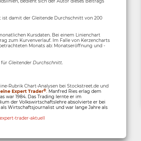
linien, bedient sich der Autor dieses Beitrags
 ist damit der Gleitende Durchschnitt von 200
monatlichen Kursdaten. Bei einem Linienchart
itrag zum Kurvenverlauf. Im Falle von Kerzencharts
s betrachteten Monats ab: Monatseröffnung und -
 für
Gleitender Durchschnitt.
ine-Rubrik Chart-Analysen bei Stockstreet.de und
©
eine Expert Trader
.
Manfred Ries erlag dem
s war 1984. Das Trading lernte er im
um der Volkswirtschaftslehre absolvierte er bei
ls Wirtschaftsjournalist und war lange Jahre als
xpert-trader-aktuell