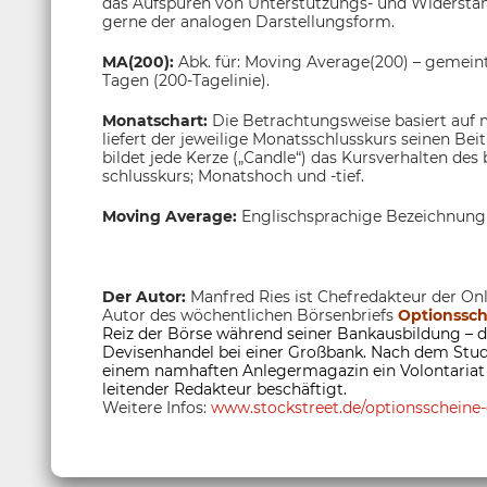
das Aufspüren von Unterstützungs- und Widerstands
gerne der analogen Darstellungsform.
MA(200):
Abk. für: Moving Average(200) – gemeint
Tagen (200-Tagelinie).
Monatschart:
Die Betrachtungsweise basiert auf 
liefert der jeweilige Monatsschlusskurs seinen Be
bildet jede Kerze („Candle“) das Kursverhalten de
schlusskurs; Monatshoch und -tief.
Moving Average:
Englischsprachige Bezeichnung
Der Autor:
Manfred Ries ist Chefredakteur der Onl
Autor des wöchentlichen Börsenbriefs
Optionssch
Reiz der Börse während seiner Bankausbildung – da
Devisenhandel bei einer Großbank. Nach dem Studi
einem namhaften Anlegermagazin ein Volontariat a
leitender Redakteur beschäftigt.
Weitere Infos:
www.stockstreet.de/optionsscheine-e