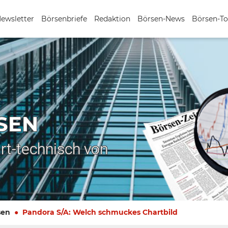
Newsletter
Börsenbriefe
Redaktion
Börsen-News
Börsen-To
SEN
rt-technisch von
sen
Pandora S/A: Welch schmuckes Chartbild