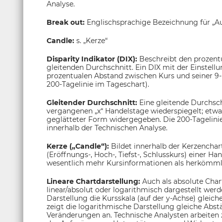
Analyse.
Break out:
Englischsprachige Bezeichnung für „A
Candle:
s. „Kerze“
Disparity Indikator (DIX):
Beschreibt den prozen
gleitenden Durchschnitt. Ein DIX mit der Einstel
prozentualen Abstand zwischen Kurs und seiner 9-
200-Tagelinie im Tageschart).
Gleitender Durchschnitt:
Eine gleitende Durchsch
vergangenen „x“ Handelstage wiederspiegelt; etwa
geglätteter Form widergegeben. Die 200-Tagelinie g
innerhalb der Technischen Analyse.
Kerze („Candle“):
Bildet innerhalb der Kerzenchar
(Eröffnungs-, Hoch-, Tiefst-, Schlusskurs) einer H
wesentlich mehr Kursinformationen als herkömmli
Lineare Chartdarstellung:
Auch als absolute Char
linear/absolut oder logarithmisch dargestellt wer
Darstellung die Kursskala (auf der y-Achse) gleic
zeigt die logarithmische Darstellung gleiche Abs
Veränderungen an. Technische Analysten arbeiten