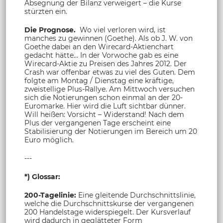
Absegnung der Bilanz verweigert – die Kurse
stürzten ein.
Die Prognose.
Wo viel verloren wird, ist
manches zu gewinnen (Goethe). Als ob J. W. von
Goethe dabei an den Wirecard-Aktienchart
gedacht hätte... In der Vorwoche gab es eine
Wirecard-Aktie zu Preisen des Jahres 2012. Der
Crash war offenbar etwas zu viel des Guten. Dem
folgte am Montag / Dienstag eine kräftige,
zweistellige Plus-Rallye. Am Mittwoch versuchen
sich die Notierungen schon einmal an der 20-
Euromarke. Hier wird die Luft sichtbar dünner.
Will heißen: Vorsicht – Widerstand! Nach dem
Plus der vergangenen Tage erscheint eine
Stabilisierung der Notierungen im Bereich um 20
Euro möglich.
---
*) Glossar:
200-Tagelinie:
Eine gleitende Durchschnittslinie,
welche die Durchschnittskurse der vergangenen
200 Handelstage widerspiegelt. Der Kursverlauf
wird dadurch in geglätteter Form