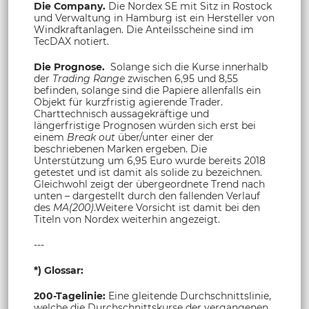
Die Company.
Die Nordex SE mit Sitz in Rostock
und Verwaltung in Hamburg ist ein Hersteller von
Windkraftanlagen. Die Anteilsscheine sind im
TecDAX notiert.
Die Prognose.
Solange sich die Kurse innerhalb
der
Trading Range
zwischen 6,95 und 8,55
befinden, solange sind die Papiere allenfalls ein
Objekt für kurzfristig agierende Trader.
Charttechnisch aussagekräftige und
längerfristige Prognosen würden sich erst bei
einem
Break out
über/unter einer der
beschriebenen Marken ergeben. Die
Unterstützung um 6,95 Euro wurde bereits 2018
getestet und ist damit als solide zu bezeichnen.
Gleichwohl zeigt der übergeordnete Trend nach
unten – dargestellt durch den fallenden Verlauf
des
MA(200)
.Weitere Vorsicht ist damit bei den
Titeln von Nordex weiterhin angezeigt.
---
*) Glossar:
200-Tagelinie:
Eine gleitende Durchschnittslinie,
welche die Durchschnittskurse der vergangenen