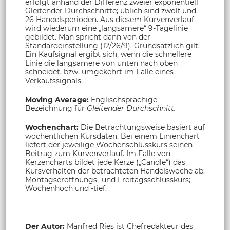
erfolgt anhand der Differenz zweier exponentiell
Gleitender Durchschnitte; üblich sind zwölf und
26 Handelsperioden. Aus diesem Kurvenverlauf
wird wiederum eine „langsamere“ 9-Tagelinie
gebildet. Man spricht dann von der
Standardeinstellung (12/26/9). Grundsätzlich gilt:
Ein Kaufsignal ergibt sich, wenn die schnellere
Linie die langsamere von unten nach oben
schneidet, bzw. umgekehrt im Falle eines
Verkaufssignals.
Moving Average:
Englischsprachige
Bezeichnung für
Gleitender Durchschnitt.
Wochenchart:
Die Betrachtungsweise basiert auf
wöchentlichen Kursdaten. Bei einem Linienchart
liefert der jeweilige Wochenschlusskurs seinen
Beitrag zum Kurvenverlauf. Im Falle von
Kerzencharts bildet jede Kerze („Candle“) das
Kursverhalten der betrachteten Handelswoche ab:
Montagseröffnungs- und Freitagsschlusskurs;
Wochenhoch und -tief.
Der Autor:
Manfred Ries ist Chefredakteur des