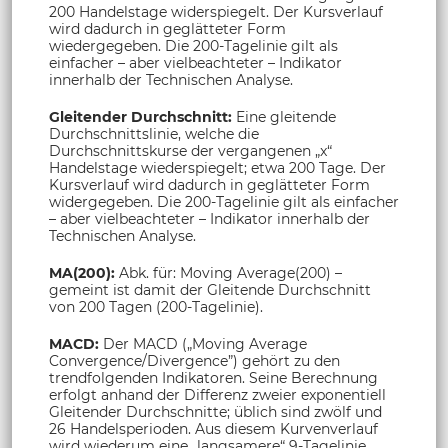
200 Handelstage widerspiegelt. Der Kursverlauf
wird dadurch in geglätteter Form
wiedergegeben. Die 200-Tagelinie gilt als
einfacher – aber vielbeachteter – Indikator
innerhalb der Technischen Analyse.
Gleitender Durchschnitt:
Eine gleitende
Durchschnittslinie, welche die
Durchschnittskurse der vergangenen „x“
Handelstage wiederspiegelt; etwa 200 Tage. Der
Kursverlauf wird dadurch in geglätteter Form
widergegeben. Die 200-Tagelinie gilt als einfacher
– aber vielbeachteter – Indikator innerhalb der
Technischen Analyse.
MA(200):
Abk. für: Moving Average(200) –
gemeint ist damit der Gleitende Durchschnitt
von 200 Tagen (200-Tagelinie).
MACD:
Der MACD („Moving Average
Convergence/Divergence”) gehört zu den
trendfolgenden Indikatoren. Seine Berechnung
erfolgt anhand der Differenz zweier exponentiell
Gleitender Durchschnitte; üblich sind zwölf und
26 Handelsperioden. Aus diesem Kurvenverlauf
wird wiederum eine „langsamere“ 9-Tagelinie