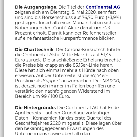
Die Ausgangslage
. Die Titel der
Continental AG
zeigten sich am Dienstag, 5. Mai 2020, sehr fest
und sind bis Börsenschluss auf 76,70 Euro (+3,9%)
gestiegen
.
Innerhalb eines Monats haben sich die
Notierungen der „Conti“-Aktie damit um ~23
Prozent erholt. Damit kann der Reifenhersteller
auf eine fantastische Kursperformance blicken.
Die Charttechnik
. Der Corona-Kursrutsch führte
die Continental-Aktie Mitte März bis auf 51,45
Euro zurück. Die anschließende Erholung brachte
die Preise bis knapp an die 85,15er-Linie heran.
Diese hat sich einmal mehr als Hürde nach oben
erwiesen. Auf der Unterseite ist die 67,44er-
Preislinie als
Support
auszumachen. Der
MA(200)
ist derzeit noch immer im Fallen begriffen und
verstärkt den nachfolgenden Widerstand im
Bereich um 99 / 100 Euro.
Die Hintergründe.
Die Continental AG hat Ende
April bereits – auf der Grundlage vorläufiger
Daten – Kennzahlen für das erste Quartal des
Geschäftsjahres 2020 mitgeteilt. Diese lagen über
den bekanntgegebenen Erwartungen des
Unternehmens sowie oberhalb den