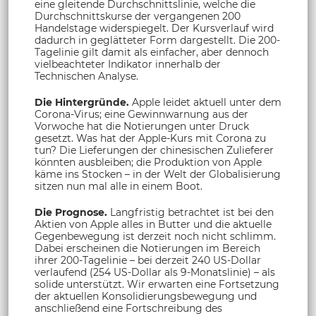
eine gleitende Durchschnittslinie, welche die
Durchschnittskurse der vergangenen 200
Handelstage widerspiegelt. Der Kursverlauf wird
dadurch in geglätteter Form dargestellt. Die 200-
Tagelinie gilt damit als einfacher, aber dennoch
vielbeachteter Indikator innerhalb der
Technischen Analyse.
Die Hintergründe.
Apple leidet aktuell unter dem
Corona-Virus; eine Gewinnwarnung aus der
Vorwoche hat die Notierungen unter Druck
gesetzt. Was hat der Apple-Kurs mit Corona zu
tun? Die Lieferungen der chinesischen Zulieferer
könnten ausbleiben; die Produktion von Apple
käme ins Stocken – in der Welt der Globalisierung
sitzen nun mal alle in einem Boot.
Die Prognose.
Langfristig betrachtet ist bei den
Aktien von Apple alles in Butter und die aktuelle
Gegenbewegung ist derzeit noch nicht schlimm.
Dabei erscheinen die Notierungen im Bereich
ihrer 200-Tagelinie – bei derzeit 240 US-Dollar
verlaufend (254 US-Dollar als 9-Monatslinie) – als
solide unterstützt. Wir erwarten eine Fortsetzung
der aktuellen Konsolidierungsbewegung und
anschließend eine Fortschreibung des