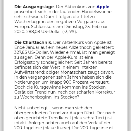
Die Ausgangslage
. Der Aktienkurs von
Apple
präsentiert sich in der laufenden Handelswoche
sehr schwach. Damit folgen die Titel zu
Wochenbeginn den negativen Vorgaben aus
Europa. Schlusskurs am Dienstag, 25. Februar
2020: 288,08 US-Dollar (-3,4%).
Die Charttechnik
. Der Aktienkurs von Apple ist
Ende Januar auf ein neues Allzeithoch geklettert:
327,85 US-Dollar. Wieder einmal, ist man geneigt
zu sagen. Denn der Apple-Kurs ist eine
Erfolgsstory sondergleichen: Seit Jahren bereits
befindet sich der Wert in einem intakten
Aufwärtstrend; obiger Monatschart zeugt davon.
In den vergangenen zehn Jahren haben sich die
Notierungen um knapp 900 Prozent verteuert.
Doch die Kursgewinne kommen ins Stocken.
Gerät der Trend nun, nach der scharfen Korrektur
zu Wochenbeginn, ins Stocken?
Nicht unbedingt – wenn man sich den
übergeordneten Trend vor Augen führt. Der nach
oben gerichtete Trendkanal (blau schraffiert) ist
intakt. Anleger achten auch auf den Verlauf der
200-Tagelinie (blaue Kurve). Die 200-Tagelinie ist