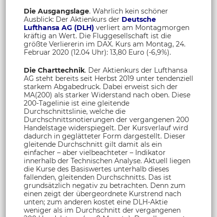
Die Ausgangslage
. Wahrlich kein schöner
Ausblick: Der Aktienkurs der
Deutsche
Lufthansa AG (DLH)
verliert am Montagmorgen
kräftig an Wert. Die Fluggesellschaft ist die
größte Verliererin im DAX. Kurs am Montag, 24.
Februar 2020 (12.04 Uhr): 13,80 Euro (-6,9%).
Die Charttechnik
. Der Aktienkurs der Lufthansa
AG steht bereits seit Herbst 2019 unter tendenziell
starkem Abgabedruck. Dabei erweist sich der
MA(200) als starker Widerstand nach oben. Diese
200-Tagelinie ist eine gleitende
Durchschnittslinie, welche die
Durchschnittsnotierungen der vergangenen 200
Handelstage widerspiegelt. Der Kursverlauf wird
dadurch in geglätteter Form dargestellt. Dieser
gleitende Durchschnitt gilt damit als ein
einfacher – aber vielbeachteter – Indikator
innerhalb der Technischen Analyse. Aktuell liegen
die Kurse des Basiswertes unterhalb dieses
fallenden, gleitenden Durchschnitts. Das ist
grundsätzlich negativ zu betrachten. Denn zum
einen zeigt der übergeordnete Kurstrend nach
unten; zum anderen kostet eine DLH-Aktie
weniger als im Durchschnitt der vergangenen