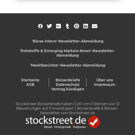
'Börse Intern'-Newsletter-Abmeldung
'Rohstoffe & Emerging Markets News'-Newsletter-
Abmeldung
'Marktberichte'-Newsletter-Abmeldung
Startseite
Börsenbriefe
Über uns
AGB
Datenschutz
Impressum
Vertrag kündigen
Stockstreet Börsenbriefe
haben
5,00
von
5
Sternen von
12
Bewertungen auf
ProvenExpert
| Börsenbriefe & Börsen-
Newsletter von Stockstreet.de