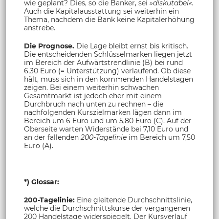
wie geplant? Dies, so die Banker, sei
»diskutabel«.
Auch die Kapitalausstattung sei weiterhin ein
Thema, nachdem die Bank keine Kapitalerhöhung
anstrebe.
Die Prognose.
Die Lage bleibt ernst bis kritisch.
Die entscheidenden Schlüsselmarken liegen jetzt
im Bereich der Aufwärtstrendlinie (B) bei rund
6,30 Euro (= Unterstützung) verlaufend. Ob diese
hält, muss sich in den kommenden Handelstagen
zeigen. Bei einem weiterhin schwachen
Gesamtmarkt ist jedoch eher mit einem
Durchbruch nach unten zu rechnen – die
nachfolgenden Kurszielmarken lägen dann im
Bereich um 6 Euro und um 5,80 Euro (C). Auf der
Oberseite warten Widerstände bei 7,10 Euro und
an der fallenden
200-Tagelinie
im Bereich um 7,50
Euro (A).
---
*) Glossar:
200-Tagelinie:
Eine gleitende Durchschnittslinie,
welche die Durchschnittskurse der vergangenen
200 Handelstage widerspiegelt. Der Kursverlauf