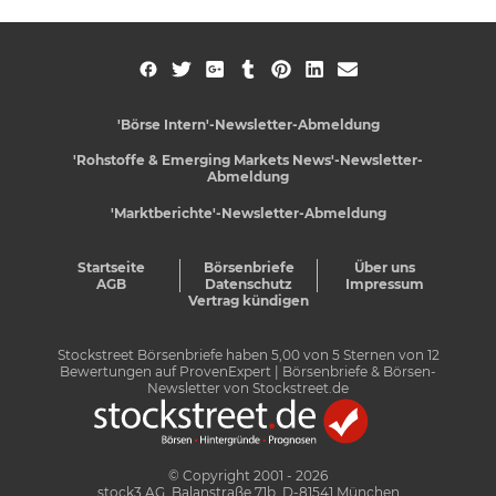
'Börse Intern'-Newsletter-Abmeldung
'Rohstoffe & Emerging Markets News'-Newsletter-
Abmeldung
'Marktberichte'-Newsletter-Abmeldung
Startseite
Börsenbriefe
Über uns
AGB
Datenschutz
Impressum
Vertrag kündigen
Stockstreet Börsenbriefe
haben
5,00
von
5
Sternen von
12
Bewertungen auf
ProvenExpert
| Börsenbriefe & Börsen-
Newsletter von Stockstreet.de
© Copyright 2001 - 2026
stock3 AG, Balanstraße 71b, D-81541 München