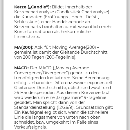
Kerze („Candle“):
Bildet innerhalb der
Kerzenchartanalyse (Candlestick-Chartanalyse)
die Kursdaten (Eröffnungs-, Hoch-, Tiefst-,
Schlusskurs) einer Handelsperiode ab.
Kerzencharts beinhalten damit wesentlich mehr
Kursinformationen als herkömmliche
Liniencharts.
MA(200):
Abk. für: Moving Average(200) –
gemeint ist damit der Gleitende Durchschnitt
von 200 Tagen (200-Tagelinie).
MACD:
Der MACD („Moving Average
Convergence/Divergence”) gehört zu den
trendfolgenden Indikatoren. Seine Berechnung
erfolgt anhand der Differenz zweier exponentiell
Gleitender Durchschnitte; üblich sind zwölf und
26 Handelsperioden. Aus diesem Kurvenverlauf
wird wiederum eine „langsamere“ 9-Tagelinie
gebildet. Man spricht dann von der
Standardeinstellung (12/26/9). Grundsätzlich gilt:
Ein Kaufsignal ergibt sich, wenn die schnellere
Linie die langsamere von unten nach oben
schneidet, bzw. umgekehrt im Falle eines
Verkaufssignals.