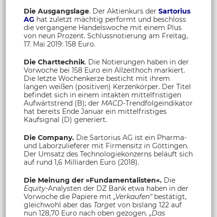
Die Ausgangslage
. Der Aktienkurs der
Sartorius
AG
hat zuletzt mächtig performt und beschloss
die vergangene Handelswoche mit einem Plus
von neun Prozent. Schlussnotierung am Freitag,
17. Mai 2019: 158 Euro.
Die Charttechnik
. Die Notierungen haben in der
Vorwoche bei 158 Euro ein Allzeithoch markiert.
Die letzte Wochenkerze besticht mit ihrem
langen weißen (positiven) Kerzenkörper. Der Titel
befindet sich in einem intakten mittelfristigen
Aufwärtstrend (B); der
MACD-
Trendfolgeindikator
hat bereits Ende Januar ein mittelfristiges
Kaufsignal (D) generiert.
Die Company.
Die Sartorius AG ist ein Pharma-
und Laborzulieferer mit Firmensitz in Göttingen.
Der Umsatz des Technologiekonzerns beläuft sich
auf rund 1,6 Milliarden Euro (2018).
Die Meinung der »Fundamentalisten«.
Die
Equity-
Analysten der DZ Bank etwa haben in der
Vorwoche die Papiere mit
„Verkaufen“
bestätigt,
gleichwohl aber das
Target
von bislang 122 auf
nun 128,70 Euro nach oben gezogen.
„Das