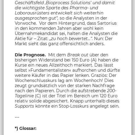
Geschäftsfeld ‚Bioprocess Solutions‘ und damit
die wichtigste Sparte des Pharma- und
Laborausrüsters entwickelt sich weiterhin
ausgesprochen gut“,
so die Analysten in der
Vorwoche. Vor dem Hintergrund, dass Sartorius
in den kommenden Jahren aber wohl kein
Übernahmekandidat sei, halten die Analysten die
Aktie für – Zitat:
„zu hoch bewertet…“.
Nun: Der
Markt sieht das ganz offensichtlich anders.
Die Prognose.
Mit dem
Break out
über den
bisherigen Widerstand bei 150 Euro (A) haben die
Kurse ein neues Allzeithoch markiert. Das lässt
selbst »Fundamentalisten« aufhorchen und dürfte
weitere Käufer in das Papier lenken. Graziös: Der
Wochenschlusskurs lag am Wochenhoch! Dies
zeugt grundsätzlich von der starken Nachfrage
nach den Papieren. Durch die aufstrebende
200-
Tagelinie
(C) ist der Titel im Bereich um 120 Euro
relativ solide abgesichert. Knapp unterhalb dieses
Supports
könnte ein Stop-Losskurs angelegt sein.
---
*) Glossar: