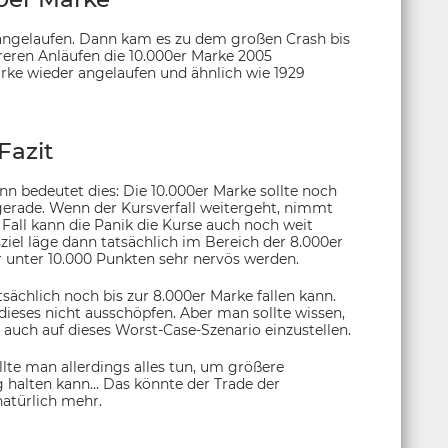
angelaufen. Dann kam es zu dem großen Crash bis
ren Anläufen die 10.000er Marke 2005
rke wieder angelaufen und ähnlich wie 1929
Fazit
n bedeutet dies: Die 10.000er Marke sollte noch
gerade. Wenn der Kursverfall weitergeht, nimmt
 Fall kann die Panik die Kurse auch noch weit
ziel läge dann tatsächlich im Bereich der 8.000er
er unter 10.000 Punkten sehr nervös werden.
ächlich noch bis zur 8.000er Marke fallen kann.
 dieses nicht ausschöpfen. Aber man sollte wissen,
 auch auf dieses Worst-Case-Szenario einzustellen.
llte man allerdings alles tun, um größere
ig halten kann… Das könnte der Trade der
atürlich mehr.