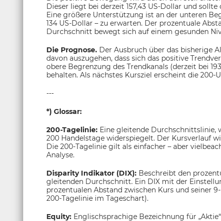
Dieser liegt bei derzeit 157,43 US-Dollar und sol
Eine größere Unterstützung ist an der unteren Beg
134 US-Dollar – zu erwarten. Der prozentuale Abs
Durchschnitt bewegt sich auf einem gesunden Niv
Die Prognose.
Der Ausbruch über das bisherige Allz
davon auszugehen, dass sich das positive Trendver
obere Begrenzung des Trendkanals (derzeit bei 193
behalten. Als nächstes Kursziel erscheint die 200-U
---
*) Glossar:
200-Tagelinie:
Eine gleitende Durchschnittslinie,
200 Handelstage widerspiegelt. Der Kursverlauf w
Die 200-Tagelinie gilt als einfacher – aber vielbea
Analyse.
Disparity Indikator (DIX):
Beschreibt den prozen
gleitenden Durchschnitt. Ein DIX mit der Einstel
prozentualen Abstand zwischen Kurs und seiner 9-
200-Tagelinie im Tageschart).
Equity:
Englischsprachige Bezeichnung für „Aktie“