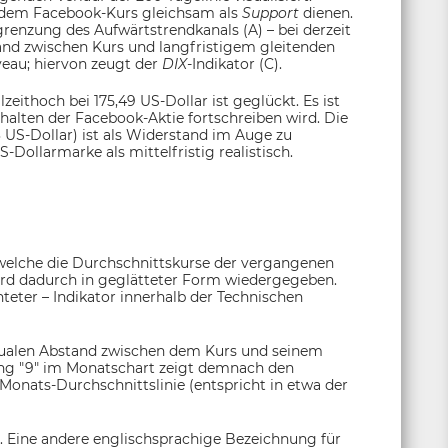
lte dem Facebook-Kurs gleichsam als
Support
dienen.
renzung des Aufwärtstrendkanals (A) – bei derzeit
tand zwischen Kurs und langfristigem gleitenden
eau; hiervon zeugt der
DIX-
Indikator (C).
eithoch bei 175,49 US-Dollar ist geglückt. Es ist
halten der Facebook-Aktie fortschreiben wird. Die
 US-Dollar) ist als Widerstand im Auge zu
S-Dollarmarke als mittelfristig realistisch.
 welche die Durchschnittskurse der vergangenen
ird dadurch in geglätteter Form wiedergegeben.
chteter – Indikator innerhalb der Technischen
tualen Abstand zwischen dem Kurs und seinem
lung "9" im Monatschart zeigt demnach den
Monats-Durchschnittslinie (entspricht in etwa der
. Eine andere englischsprachige Bezeichnung für