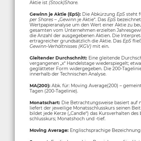
Aktie ist
(Stock)Share.
Gewinn je Aktie (EpS):
Die Abkürzung
EpS
steht 
per Shares
– „Gewinn je Aktie“. Das
EpS
bezeichnet
Wertpapieranalyse um den Wert einer Aktie zu beu
gesamten vom Unternehmen erzielten Jahresgewin
die Anzahl der ausgegebenen Aktien. Die Interpre
ertragreicher grundsätzlich die Aktie. Das
EpS
flie
Gewinn-Verhältnisses (KGV)
mit ein.
Gleitender Durchschnitt:
Eine gleitende Durchsch
vergangenen „x“ Handelstage wiederspiegelt; etwa
geglätteter Form widergegeben. Die 200-Tagelinie g
innerhalb der Technischen Analyse.
MA(200):
Abk. für: Moving Average(200) – gemeint
Tagen (200-Tagelinie).
Monatschart:
Die Betrachtungsweise basiert auf 
liefert der jeweilige Monatsschlusskurs seinen Be
bildet jede Kerze („Candle“) das Kursverhalten de
schlusskurs; Monatshoch und -tief.
Moving Average:
Englischsprachige Bezeichnung