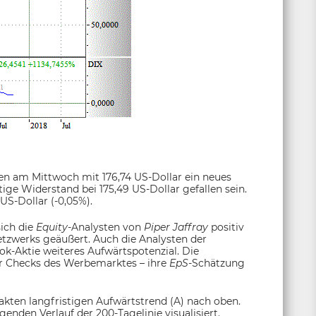
n am Mittwoch mit 176,74 US-Dollar ein neues
ge Widerstand bei 175,49 US-Dollar gefallen sein.
US-Dollar (-0,05%).
ich die
Equity-
Analysten von
Piper Jaffray
positiv
etzwerks geäußert. Auch die Analysten der
k-Aktie weiteres Aufwärtspotenzial. Die
ner Checks des Werbemarktes – ihre
EpS-
Schätzung
takten langfristigen Aufwärtstrend (A) nach oben.
enden Verlauf der 200-Tagelinie visualisiert.