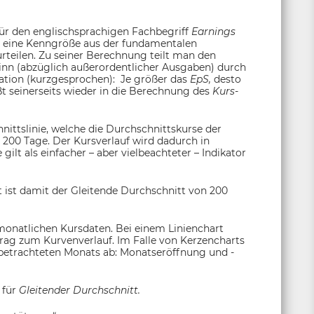
für den englischsprachigen Fachbegriff
Earnings
 eine Kenngröße aus der fundamentalen
rteilen. Zu seiner Berechnung teilt man den
n (abzüglich außerordentlicher Ausgaben) durch
tation (kurzgesprochen): Je größer das
EpS,
desto
ßt seinerseits wieder in die Berechnung des
Kurs-
nittslinie, welche die Durchschnittskurse der
 200 Tage. Der Kursverlauf wird dadurch in
ilt als einfacher – aber vielbeachteter – Indikator
 ist damit der Gleitende Durchschnitt von 200
monatlichen Kursdaten. Bei einem Linienchart
itrag zum Kurvenverlauf. Im Falle von Kerzencharts
s betrachteten Monats ab: Monatseröffnung und -
 für
Gleitender Durchschnitt.