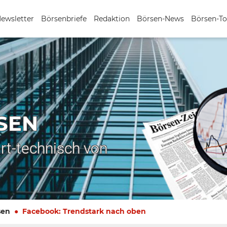
Newsletter
Börsenbriefe
Redaktion
Börsen-News
Börsen-To
SEN
rt-technisch von
sen
Facebook: Trendstark nach oben