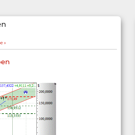
en
be
ben