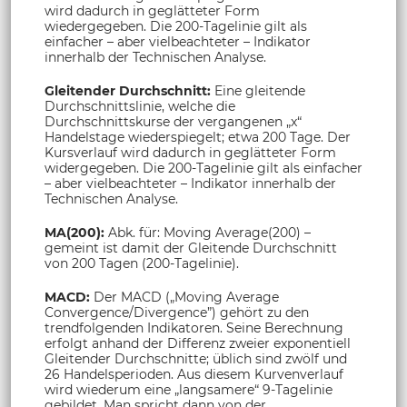
wird dadurch in geglätteter Form
wiedergegeben. Die 200-Tagelinie gilt als
einfacher – aber vielbeachteter – Indikator
innerhalb der Technischen Analyse.
Gleitender Durchschnitt:
Eine gleitende
Durchschnittslinie, welche die
Durchschnittskurse der vergangenen „x“
Handelstage wiederspiegelt; etwa 200 Tage. Der
Kursverlauf wird dadurch in geglätteter Form
widergegeben. Die 200-Tagelinie gilt als einfacher
– aber vielbeachteter – Indikator innerhalb der
Technischen Analyse.
MA(200):
Abk. für: Moving Average(200) –
gemeint ist damit der Gleitende Durchschnitt
von 200 Tagen (200-Tagelinie).
MACD:
Der MACD („Moving Average
Convergence/Divergence”) gehört zu den
trendfolgenden Indikatoren. Seine Berechnung
erfolgt anhand der Differenz zweier exponentiell
Gleitender Durchschnitte; üblich sind zwölf und
26 Handelsperioden. Aus diesem Kurvenverlauf
wird wiederum eine „langsamere“ 9-Tagelinie
gebildet. Man spricht dann von der