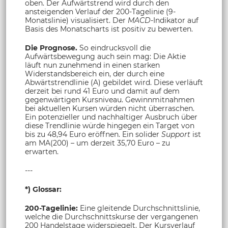
oben. Der Aufwärtstrend wird durch den
ansteigenden Verlauf der 200-Tagelinie (9-
Monatslinie) visualisiert. Der
MACD
-Indikator auf
Basis des Monatscharts ist positiv zu bewerten.
Die Prognose.
So eindrucksvoll die
Aufwärtsbewegung auch sein mag: Die Aktie
läuft nun zunehmend in einen starken
Widerstandsbereich ein, der durch eine
Abwärtstrendlinie (A) gebildet wird. Diese verläuft
derzeit bei rund 41 Euro und damit auf dem
gegenwärtigen Kursniveau. Gewinnmitnahmen
bei aktuellen Kursen würden nicht überraschen.
Ein potenzieller und nachhaltiger Ausbruch über
diese Trendlinie würde hingegen ein Target von
bis zu 48,94 Euro eröffnen. Ein solider
Support
ist
am MA(200) – um derzeit 35,70 Euro – zu
erwarten.
---
*) Glossar:
200-Tagelinie:
Eine gleitende Durchschnittslinie,
welche die Durchschnittskurse der vergangenen
200 Handelstage widerspiegelt. Der Kursverlauf