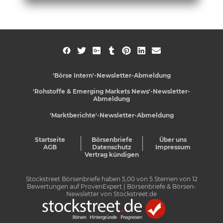
'Börse Intern'-Newsletter-Abmeldung
'Rohstoffe & Emerging Markets News'-Newsletter-
Abmeldung
'Marktberichte'-Newsletter-Abmeldung
Startseite
Börsenbriefe
Über uns
AGB
Datenschutz
Impressum
Vertrag kündigen
Stockstreet Börsenbriefe
haben
5,00
von
5
Sternen von
12
Bewertungen auf
ProvenExpert
| Börsenbriefe & Börsen-
Newsletter von Stockstreet.de