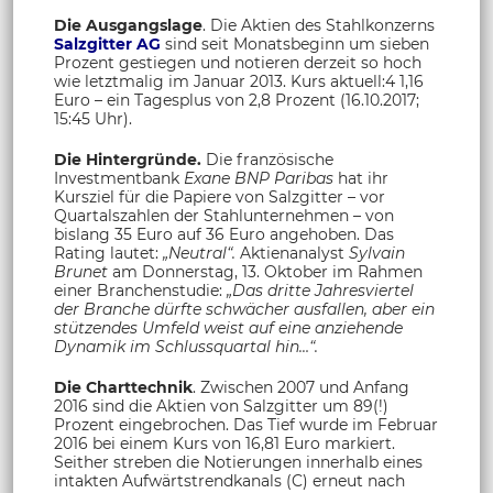
Die Ausgangslage
. Die Aktien des Stahlkonzerns
Salzgitter AG
sind seit Monatsbeginn um sieben
Prozent gestiegen und notieren derzeit so hoch
wie letztmalig im Januar 2013. Kurs aktuell:4 1,16
Euro – ein Tagesplus von 2,8 Prozent (16.10.2017;
15:45 Uhr).
Die Hintergründe.
Die französische
Investmentbank
Exane BNP Paribas
hat ihr
Kursziel für die Papiere von Salzgitter – vor
Quartalszahlen der Stahlunternehmen – von
bislang 35 Euro auf 36 Euro angehoben. Das
Rating lautet:
„Neutral“.
Aktienanalyst
Sylvain
Brunet
am Donnerstag, 13. Oktober im Rahmen
einer Branchenstudie:
„Das dritte Jahresviertel
der Branche dürfte schwächer ausfallen, aber ein
stützendes Umfeld weist auf eine anziehende
Dynamik im Schlussquartal hin…“.
Die Charttechnik
. Zwischen 2007 und Anfang
2016 sind die Aktien von Salzgitter um 89(!)
Prozent eingebrochen. Das Tief wurde im Februar
2016 bei einem Kurs von 16,81 Euro markiert.
Seither streben die Notierungen innerhalb eines
intakten Aufwärtstrendkanals (C) erneut nach