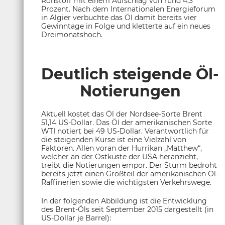
Rohstoff mit einem Aufschlag von rund 4,3
Prozent. Nach dem Internationalen Energieforum
in Algier verbuchte das Öl damit bereits vier
Gewinntage in Folge und kletterte auf ein neues
Dreimonatshoch.
Deutlich steigende Öl-
Notierungen
Aktuell kostet das Öl der Nordsee-Sorte Brent
51,14 US-Dollar. Das Öl der amerikanischen Sorte
WTI notiert bei 49 US-Dollar. Verantwortlich für
die steigenden Kurse ist eine Vielzahl von
Faktoren. Allen voran der Hurrikan „Matthew“,
welcher an der Ostküste der USA heranzieht,
treibt die Notierungen empor. Der Sturm bedroht
bereits jetzt einen Großteil der amerikanischen Öl-
Raffinerien sowie die wichtigsten Verkehrswege.
In der folgenden Abbildung ist die Entwicklung
des Brent-Öls seit September 2015 dargestellt (in
US-Dollar je Barrel):