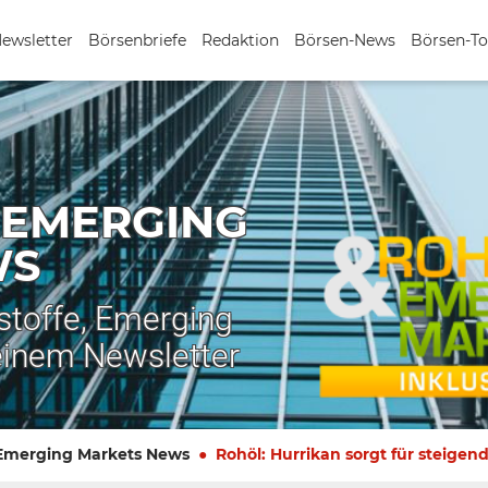
Newsletter
Börsenbriefe
Redaktion
Börsen-News
Börsen-To
 EMERGING
WS
stoffe, Emerging
einem Newsletter
 Emerging Markets News
Rohöl: Hurrikan sorgt für steigend