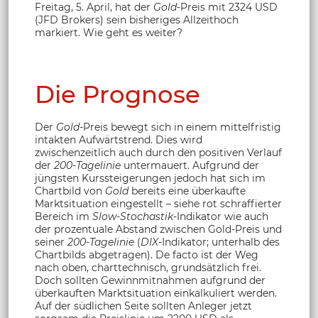
Freitag, 5. April, hat der
Gold
-Preis mit 2324 USD
(JFD Brokers) sein bisheriges Allzeithoch
markiert. Wie geht es weiter?
Die Prognose
Der
Gold
-Preis bewegt sich in einem mittelfristig
intakten Aufwärtstrend. Dies wird
zwischenzeitlich auch durch den positiven Verlauf
der
200-Tagelinie
untermauert. Aufgrund der
jüngsten Kurssteigerungen jedoch hat sich im
Chartbild von
Gold
bereits eine überkaufte
Marktsituation eingestellt – siehe rot schraffierter
Bereich im
Slow-Stochastik
-Indikator wie auch
der prozentuale Abstand zwischen Gold-Preis und
seiner
200-Tagelinie
(
DIX
-Indikator; unterhalb des
Chartbilds abgetragen). De facto ist der Weg
nach oben, charttechnisch, grundsätzlich frei.
Doch sollten Gewinnmitnahmen aufgrund der
überkauften Marktsituation einkalkuliert werden.
Auf der südlichen Seite sollten Anleger jetzt