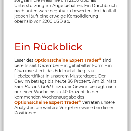
sorgsam die Preislinie um 2200 USD als
Unterstützung im Auge behalten: Ein Durchbruch
nach unten wäre negativ zu bewerten. Im Idealfall
jedoch läuft eine etwaige Konsolidierung
oberhalb von 2200 USD ab.
Ein Rückblick
©
Leser des
Optionsscheine Expert Trader
sind
bereits seit Dezember – in gehebelter Form – in
Gold
investiert; das Edelmetall liegt via
Hebelzertifikat in unserem Musterdepot. Der
Gewinn beträgt bis heute 86 Prozent. Am 21. März
kam
Barrick Gold
hinzu: der Gewinn beträgt nach
nur einer Woche bis zu 40 Prozent. In der
kommenden Wochenausgabe des
©
Optionsscheine Expert Trader
verraten unsere
Analysten die weitere Vorgehensweise bei diesen
Positionen.