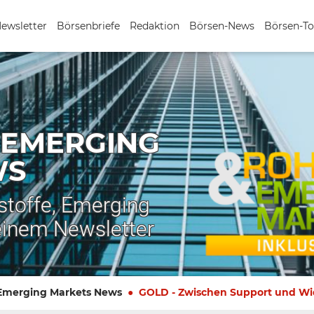
Newsletter
Börsenbriefe
Redaktion
Börsen-News
Börsen-To
 EMERGING
WS
stoffe, Emerging
einem Newsletter
 Emerging Markets News
GOLD - Zwischen Support und Wi