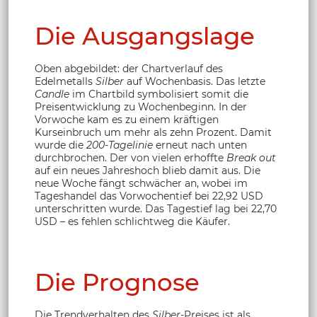
Die Ausgangslage
Oben abgebildet: der Chartverlauf des
Edelmetalls
Silber
auf Wochenbasis. Das letzte
Candle
im Chartbild symbolisiert somit die
Preisentwicklung zu Wochenbeginn. In der
Vorwoche kam es zu einem kräftigen
Kurseinbruch um mehr als zehn Prozent. Damit
wurde die
200-Tagelinie
erneut nach unten
durchbrochen. Der von vielen erhoffte
Break out
auf ein neues Jahreshoch blieb damit aus. Die
neue Woche fängt schwächer an, wobei im
Tageshandel das Vorwochentief bei 22,92 USD
unterschritten wurde. Das Tagestief lag bei 22,70
USD – es fehlen schlichtweg die Käufer.
Die Prognose
Die Trendverhalten des
Silber
-Preises ist als