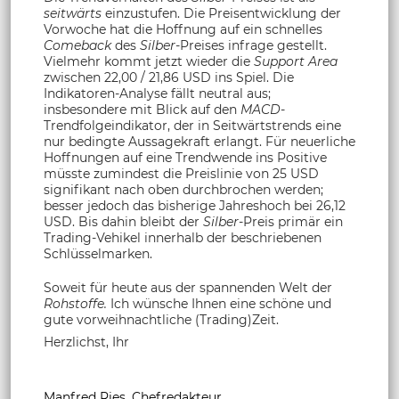
seitwärts
einzustufen. Die Preisentwicklung der
Vorwoche hat die Hoffnung auf ein schnelles
Comeback
des
Silber
-Preises infrage gestellt.
Vielmehr kommt jetzt wieder die
Support Area
zwischen 22,00 / 21,86 USD ins Spiel. Die
Indikatoren-Analyse fällt neutral aus;
insbesondere mit Blick auf den
MACD
-
Trendfolgeindikator, der in Seitwärtstrends eine
nur bedingte Aussagekraft erlangt. Für neuerliche
Hoffnungen auf eine Trendwende ins Positive
müsste zumindest die Preislinie von 25 USD
signifikant nach oben durchbrochen werden;
besser jedoch das bisherige Jahreshoch bei 26,12
USD. Bis dahin bleibt der
Silber
-Preis primär ein
Trading-Vehikel innerhalb der beschriebenen
Schlüsselmarken.
Soweit für heute aus der spannenden Welt der
Rohstoffe.
Ich wünsche Ihnen eine schöne und
gute vorweihnachtliche (Trading)Zeit.
Herzlichst, Ihr
Manfred Ries, Chefredakteur