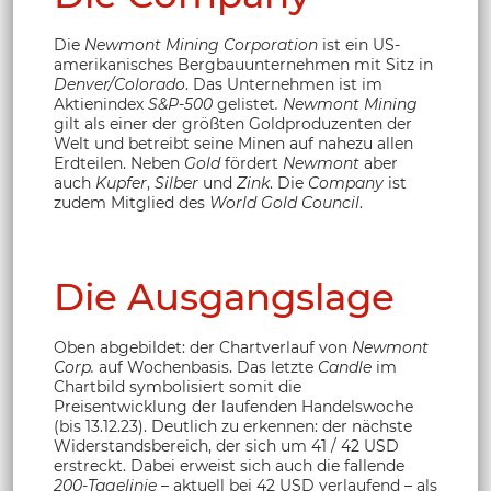
Die
Newmont Mining Corporation
ist ein US-
amerikanisches Bergbauunternehmen mit Sitz in
Denver/Colorado
. Das Unternehmen ist im
Aktienindex
S&P-500
gelistet
. Newmont Mining
gilt als einer der größten Goldproduzenten der
Welt und betreibt seine Minen auf nahezu allen
Erdteilen. Neben
Gold
fördert
Newmont
aber
auch
Kupfer
,
Silber
und
Zink
. Die
Company
ist
zudem Mitglied des
World Gold Council
.
Die Ausgangslage
Oben abgebildet: der Chartverlauf von
Newmont
Corp.
auf Wochenbasis. Das letzte
Candle
im
Chartbild symbolisiert somit die
Preisentwicklung der laufenden Handelswoche
(bis 13.12.23). Deutlich zu erkennen: der nächste
Widerstandsbereich, der sich um 41 / 42 USD
erstreckt. Dabei erweist sich auch die fallende
200-Tagelinie
– aktuell bei 42 USD verlaufend – als