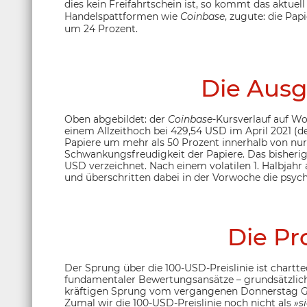
dies kein Freifahrtschein ist, so kommt das aktue
Handelspattformen wie
Coinbase
, zugute: die Pap
um 24 Prozent.
Die Ausg
Oben abgebildet: der
Coinbase
-Kursverlauf auf Wo
einem Allzeithoch bei 429,54 USD im April 2021 (
Papiere um mehr als 50 Prozent innerhalb von nur
Schwankungsfreudigkeit der Papiere. Das bisherige
USD verzeichnet. Nach einem volatilen 1. Halbjahr
und überschritten dabei in der Vorwoche die psy
Die Pr
Der Sprung über die 100-USD-Preislinie ist chart
fundamentaler Bewertungsansätze – grundsätzlich
kräftigen Sprung vom vergangenen Donnerstag G
Zumal wir die 100-USD-Preislinie noch nicht als
»s