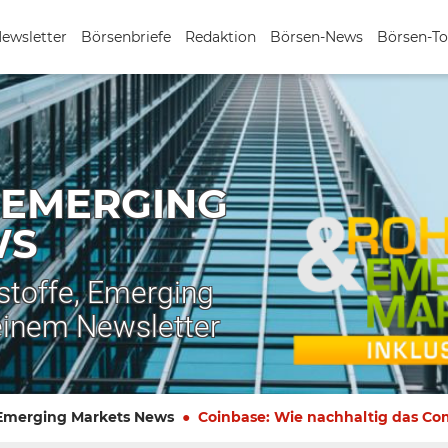
Newsletter
Börsenbriefe
Redaktion
Börsen-News
Börsen-To
 EMERGING
WS
stoffe, Emerging
einem Newsletter
 Emerging Markets News
Coinbase: Wie nachhaltig das Com