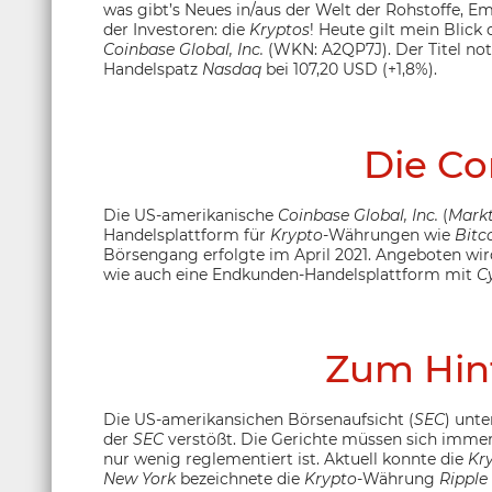
was gibt’s Neues in/aus der Welt der Rohstoffe, 
der Investoren: die
Kryptos
! Heute gilt mein Blic
Coinbase Global, Inc.
(WKN: A2QP7J). Der Titel not
Handelspatz
Nasdaq
bei 107,20 USD (+1,8%).
Die C
Die US-amerikanische
Coinbase Global, Inc.
(
Markt
Handelsplattform für
Krypto
-Währungen wie
Bitc
Börsengang erfolgte im April 2021. Angeboten wir
wie auch eine Endkunden-Handelsplattform mit
C
Zum Hin
Die US-amerikansichen Börsenaufsicht (
SEC
) unte
der
SEC
verstößt. Die Gerichte müssen sich imme
nur wenig reglementiert ist. Aktuell konnte die
Kr
New York
bezeichnete die
Krypto
-Währung
Ripple