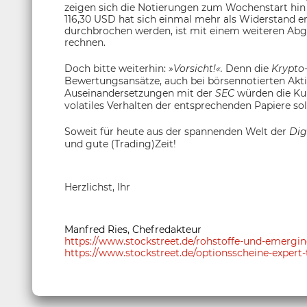
zeigen sich die Notierungen zum Wochenstart hin 
116,30 USD hat sich einmal mehr als Widerstand erw
durchbrochen werden, ist mit einem weiteren Abg
rechnen.
Doch bitte weiterhin:
»Vorsicht!«.
Denn die
Krypto
Bewertungsansätze, auch bei börsennotierten Akt
Auseinandersetzungen mit der
SEC
würden die Kur
volatiles Verhalten der entsprechenden Papiere sol
Soweit für heute aus der spannenden Welt der
Dig
und gute (Trading)Zeit!
Herzlichst, Ihr
Manfred Ries, Chefredakteur
https://www.stockstreet.de/rohstoffe-und-emerg
https://www.stockstreet.de/optionsscheine-expert-