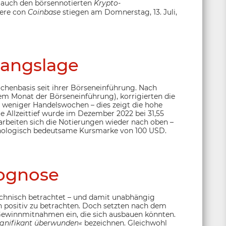
ll auch den börsennotierten
Krypto
-
iere con
Coinbase
stiegen am Domnerstag, 13. Juli,
angslage
chenbasis seit ihrer Börseneinführung. Nach
dem Monat der Börseneinführung), korrigierten die
 weniger Handelswochen – dies zeigt die hohe
 Allzeittief wurde im Dezember 2022 bei 31,55
 arbeiten sich die Notierungen wieder nach oben –
chologisch bedeutsame Kursmarke von 100 USD.
ognose
technisch betrachtet – und damit unabhängig
 positiv zu betrachten. Doch setzten nach dem
ewinnmitnahmen ein, die sich ausbauen könnten.
ignifikant überwunden«
bezeichnen. Gleichwohl