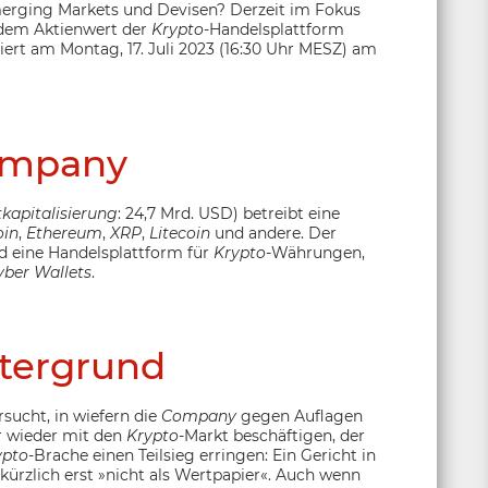
Emerging Markets und Devisen? Derzeit im Fokus
k dem Aktienwert der
Krypto
-Handelsplattform
iert am Montag, 17. Juli 2023 (16:30 Uhr MESZ) am
ompany
kapitalisierung
: 24,7 Mrd. USD) betreibt eine
oin
,
Ethereum
,
XRP
,
Litecoin
und andere. Der
d eine Handelsplattform für
Krypto
-Währungen,
yber Wallets
.
tergrund
rsucht, in wiefern die
Company
gegen Auflagen
r wieder mit den
Krypto
-Markt beschäftigen, der
ypto
-Brache einen Teilsieg erringen: Ein Gericht in
kürzlich erst »nicht als Wertpapier«. Auch wenn