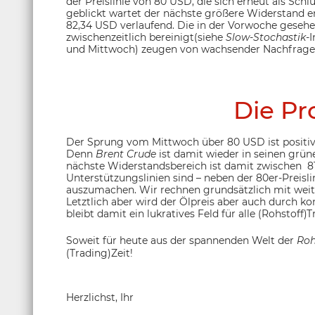
der Preislinie von 80 USD, die sich erneut als Sc
geblickt wartet der nächste größere Widerstand e
82,34 USD verlaufend. Die in der Vorwoche gesehe
zwischenzeitlich bereinigt(siehe
Slow-Stochastik
-
und Mittwoch) zeugen von wachsender Nachfrage
Die Pr
Der Sprung vom Mittwoch über 80 USD ist positiv
Denn
Brent Crude
ist damit wieder in seinen grü
nächste Widerstandsbereich ist damit zwischen 8
Unterstützungslinien sind – neben der 80er-Preisl
auszumachen. Wir rechnen grundsätzlich mit weit
Letztlich aber wird der Ölpreis aber auch durch k
bleibt damit ein lukratives Feld für alle (Rohstoff)T
Soweit für heute aus der spannenden Welt der
Roh
(Trading)Zeit!
Herzlichst, Ihr