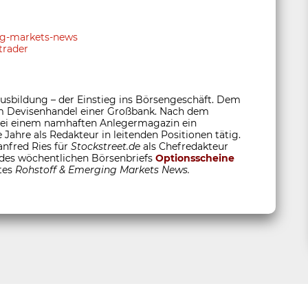
ing-markets-news
trader
sbildung – der Einstieg ins Börsengeschäft. Dem
 im Devisenhandel einer Großbank. Nach dem
 bei einem namhaften Anlegermagazin ein
 Jahre als Redakteur in leitenden Positionen tätig.
anfred Ries für
Stockstreet.de
als Chefredakteur
 des wöchentlichen Börsenbriefs
Optionsscheine
tes
Rohstoff &
Emerging Markets News.