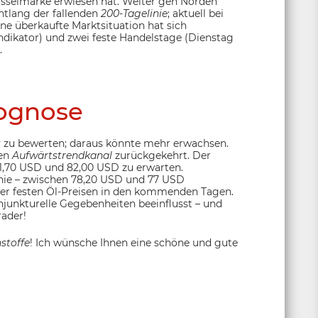
hlüsselmarke erwiesen hat. Weiter gen Norden
ntlang der fallenden
200-Tagelinie
; aktuell bei
ne überkaufte Marktsituation hat sich
Indikator) und zwei feste Handelstage (Dienstag
.
ognose
 zu bewerten; daraus könnte mehr erwachsen.
nen
Aufwärtstrendkanal
zurückgekehrt. Der
1,70 USD und 82,00 USD zu erwarten.
inie – zwischen 78,20 USD und 77 USD
er festen Öl-Preisen in den kommenden Tagen.
onjunkturelle Gegebenheiten beeinflusst – und
rader!
stoffe
! Ich wünsche Ihnen eine schöne und gute