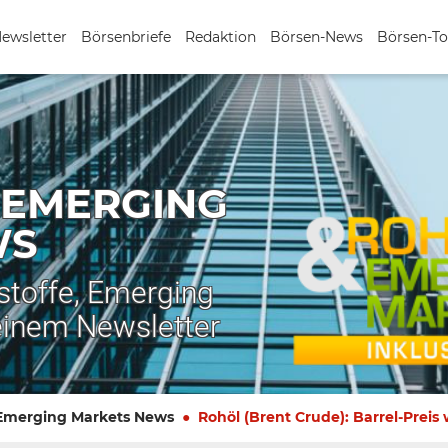
Newsletter
Börsenbriefe
Redaktion
Börsen-News
Börsen-To
 EMERGING
WS
stoffe, Emerging
einem Newsletter
 Emerging Markets News
Rohöl (Brent Crude): Barrel-Preis