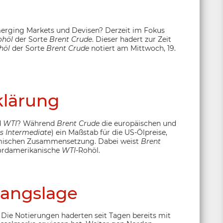
Emerging Markets und Devisen? Derzeit im Fokus
ohöl
der Sorte
Brent Crude
. Dieser hadert zur Zeit
höl
der Sorte
Brent Crude
notiert am Mittwoch, 19.
klärung
d
WTI
? Während
Brent Crude
die europäischen und
s Intermediate
) ein Maßstab für die US-Ölpreise,
hemischen Zusammensetzung. Dabei weist
Brent
nordamerikanische
WTI
-Rohöl.
angslage
. Die Notierungen haderten seit Tagen bereits mit