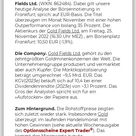
Fields Ltd.
(WKN: 862484). Dabei gilt unsere
heutige Analyse der Börsennotierung in
Frankfurt
; sprich: auf EUR-Basis. Die Titel
überzeugen im Monat November mit einer hohen
Outperformance von bislang 35 Prozent. Der
Aktienkurs der
Gold Fields Ltd.
am Freitag, 25.
November 2022 (16:30 Uhr MEZ) , am Börsenplatz
Frankfurt
: 10,50 EUR (-1,9%).
Die
Company
.
Gold Fields Ltd.
gehört zu den
zehntgrößten Goldminenkonzernen der Welt. Die
Unternehmensgruppe produziert und vermarktet
aber auch
Kupfer
.
Die
Marktkapitalisierung
beträgt umgerechnet ~9,5 Mrd. EUR. Das
KGV(2023e)
beläuft sich auf 10,4 bei einer
Dividendenrendite (2023e)
von ~3,1 Prozent. Das
Gros der Analysten spricht sich für ein
»Aufstocken«
der Papiere aus.
Zum Hintergrund.
Die Rohstoffpreise zeigten
sich zuletzt wieder stark. Insbesondere
Gold
überzeugt im laufenden Handelsmonat mit
hohen Gewinnen (siehe aktuelle Wochenausgabe
©
des
Optionsscheine Expert Trader
). Das
kommt den Minenwerte zugute.