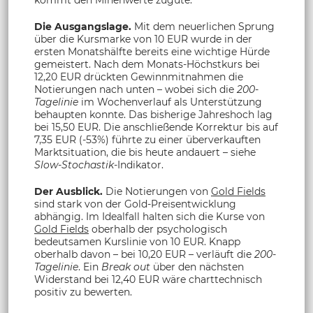
Die Ausgangslage.
Mit dem neuerlichen Sprung
über die Kursmarke von 10 EUR wurde in der
ersten Monatshälfte bereits eine wichtige Hürde
gemeistert. Nach dem Monats-Höchstkurs bei
12,20 EUR drückten Gewinnmitnahmen die
Notierungen nach unten – wobei sich die
200-
Tagelinie
im Wochenverlauf als Unterstützung
behaupten konnte. Das bisherige Jahreshoch lag
bei 15,50 EUR. Die anschließende Korrektur bis auf
7,35 EUR (-53%) führte zu einer überverkauften
Marktsituation, die bis heute andauert – siehe
Slow-Stochastik
-Indikator.
Der Ausblick.
Die Notierungen von
Gold Fields
sind stark von der Gold-Preisentwicklung
abhängig. Im Idealfall halten sich die Kurse von
Gold Fields
oberhalb der psychologisch
bedeutsamen Kurslinie von 10 EUR. Knapp
oberhalb davon – bei 10,20 EUR – verläuft die
200-
Tagelinie
. Ein
Break out
über den nächsten
Widerstand bei 12,40 EUR wäre charttechnisch
positiv zu bewerten.