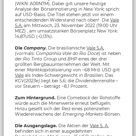
(WKN: A0RN7M). Dabei gilt unsere heutige
Analyse der Börsennotierung in
New York
; sprich:
auf USD-Basis. Die Titel stehen jetzt vor einem
entscheidenden Widerstand nach oben! Die
Vale
S.A.
am Mittwoch, 23. November 2022 (19:00 Uhr
MEZ) , am umsatzstarken Börsenplatz
New York
:
14,87
USD (-0,13%).
Die
Company
.
Die brasilianische
Vale S.A.
(vormals:
Companhia Vale do Rio Doce
) ist neben
der
Rio Tinto Group
und
BHP
eines der drei
größten Bergbauunternehmen der Welt. Mit
einer
Marktkapitalisierung
von ~68 Mrd. USD gilt
Vale
als Index-Schwergewicht in
Brasilien
. Das
KGV(2023e)
liegt bei 5,6; die
Dividendenrendite
–
vor Steuern – beträgt ~8,1 Prozent.
Zum Hintergrund.
Eine
Comeback
der Rohstoffe
würde auch die Minenwerte erneut beflügeln.
Hinzu gesellt sich der Reiz eines potenziellen
Wiedererwachens der
Emerging-Markets
-Börsen.
Die Ausgangslage.
Die Aktien der
Vale S. A.
befinden sich in einer ausgedehnten