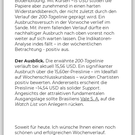
Bodenbildung. Mit Kursen ~15 USD stoßen die
Papiere aber zunehmend in einen harten
Widerstandsbereich, der nicht zuletzt durch den
Verlauf der
200-Tagelinie
geprägt wird. Ein
Ausbruchsversuch in der Vorwoche verlief im
Sande. Mit ihrem fallenden Verlauf dürfte ein
nachhaltiger Ausbruch nach oben vorerst noch
weiter auf sich warten lassen. Die Indikatoren-
Analyse indes fällt – in der wöchentlichen
Betrachtung - positiv aus.
Der Ausblick.
Die erwähnte
200-Tagelinie
verläuft bei aktuell 15,56 USD. Ein signifikanter
Ausbruch über die 15,60er-Preislinie – im Idealfall
auf Wochenschlusskursbasis – würden Chartisten
positiv bewerten. Andererseits erscheint die
Preislinie ~14,54 USD als solider
Support
.
Angesichts der attraktiven fundamentalen
Ausgangslage sollte Brasiliens
Vale S. A.
auf die
Watch List
von Anlegern rücken.
Soweit für heute. Ich wünsche Ihnen einen noch
schönen und erfolgreichen Wochenverlauf.