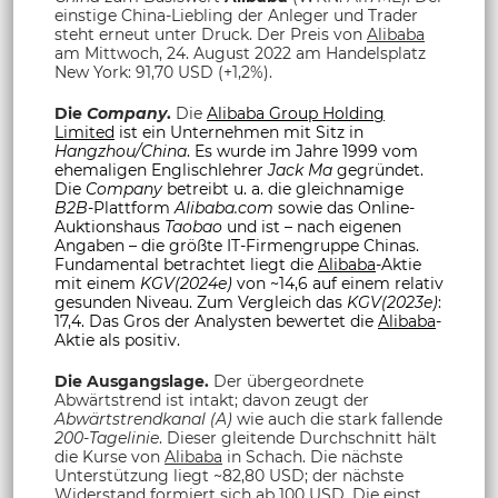
einstige China-Liebling der Anleger und Trader
steht erneut unter Druck. Der Preis von
Alibaba
am Mittwoch, 24. August 2022 am Handelsplatz
New York: 91,70 USD (+1,2%).
Die
Company
.
Die
Alibaba Group Holding
Limited
ist ein Unternehmen mit Sitz in
Hangzhou/China
. Es wurde im Jahre 1999 vom
ehemaligen Englischlehrer
Jack Ma
gegründet.
Die
Company
betreibt u. a. die gleichnamige
B2B
-Plattform
Alibaba.com
sowie das Online-
Auktionshaus
Taobao
und ist – nach eigenen
Angaben – die größte IT-Firmengruppe Chinas.
Fundamental betrachtet liegt die
Alibaba
-Aktie
mit einem
KGV(2024e)
von ~14,6 auf einem relativ
gesunden Niveau. Zum Vergleich das
KGV(2023e)
:
17,4. Das Gros der Analysten bewertet die
Alibaba
-
Aktie als positiv.
Die Ausgangslage.
Der übergeordnete
Abwärtstrend ist intakt; davon zeugt der
Abwärtstrendkanal (A)
wie auch die stark fallende
200-Tagelinie
. Dieser gleitende Durchschnitt hält
die Kurse von
Alibaba
in Schach. Die nächste
Unterstützung liegt ~82,80 USD; der nächste
Widerstand formiert sich ab 100 USD. Die einst