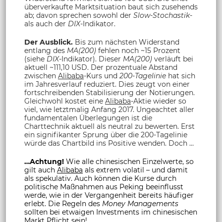
überverkaufte Marktsituation baut sich zusehends
ab; davon sprechen sowohl der
Slow-Stochastik
-
als auch der
DIX
-Indikator.
Der Ausblick.
Bis zum nächsten Widerstand
entlang des
MA(200)
fehlen noch ~15 Prozent
(siehe
DIX
-Indikator). Dieser
MA(200)
verläuft bei
aktuell ~111,10 USD. Der prozentuale Abstand
zwischen
Alibaba
-Kurs und
200-Tagelinie
hat sich
im Jahresverlauf reduziert. Dies zeugt von einer
fortschreibenden Stabilisierung der Notierungen.
Gleichwohl kostet eine
Alibaba
-Aktie wieder so
viel, wie letztmalig Anfang 2017. Ungeachtet aller
fundamentalen Überlegungen ist die
Charttechnik aktuell als neutral zu bewerten. Erst
ein signifikanter Sprung über die 200-Tagelinie
würde das Chartbild ins Positive wenden. Doch …
…Achtung!
Wie alle chinesischen Einzelwerte, so
gilt auch
Alibaba
als extrem volatil – und damit
als spekulativ. Auch können die Kurse durch
politische Maßnahmen aus Peking beeinflusst
werde, wie in der Vergangenheit bereits häufiger
erlebt. Die Regeln des
Money Managements
sollten bei etwaigen Investments im chinesischen
Markt Pflicht sein!