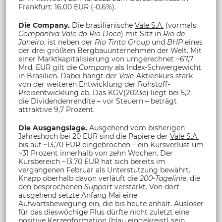
Frankfurt: 16,00 EUR (-0,6%).
Die Company.
Die brasilianische
Vale S.A.
(vormals:
Companhia Vale do Rio Doce
) mit Sitz in
Rio de
Janeiro
, ist neben der
Rio Tinto Group
und
BHP
eines
der drei größten Bergbauunternehmen der Welt. Mit
einer Marktkapitalisierung von umgerechnet ~67,7
Mrd. EUR gilt die
Company
als Index-Schwergewicht
in Brasilien. Dabei hängt der
Vale
-Aktienkurs stark
von der weiteren Entwicklung der Rohstoff-
Preisentwicklung ab. Das KGV(2023e) liegt bei 5,2;
die Dividendenrendite – vor Steuern – beträgt
attraktive 9,7 Prozent.
Die Ausgangslage.
Ausgehend vom bisherigen
Jahreshoch bei 20 EUR sind die Papiere der
Vale S.A.
bis auf ~13,70 EUR eingebrochen – ein Kursverlust um
~31 Prozent innerhalb von zehn Wochen. Der
Kursbereich ~13,70 EUR hat sich bereits im
vergangenen Februar als Unterstützung bewährt.
Knapp oberhalb davon verläuft die
200-Tagelinie
, die
den besprochenen
Support
verstärkt. Von dort
ausgehend setzte Anfang Mai eine
Aufwärtsbewegung ein, die bis heute anhält. Auslöser
für das dieswöchige Plus dürfte nicht zuletzt eine
positive Kerzenformation (blau eingekreist) sein.