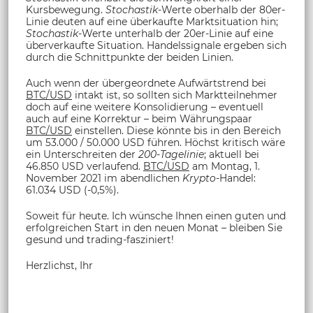
Kursbewegung.
Stochastik
-Werte oberhalb der 80er-
Linie deuten auf eine überkaufte Marktsituation hin;
Stochastik
-Werte unterhalb der 20er-Linie auf eine
überverkaufte Situation. Handelssignale ergeben sich
durch die Schnittpunkte der beiden Linien.
Auch wenn der übergeordnete Aufwärtstrend bei
BTC/USD
intakt ist, so sollten sich Marktteilnehmer
doch auf eine weitere Konsolidierung – eventuell
auch auf eine Korrektur – beim Währungspaar
BTC/USD
einstellen. Diese könnte bis in den Bereich
um 53.000 / 50.000 USD führen. Höchst kritisch wäre
ein Unterschreiten der
200-Tagelinie
; aktuell bei
46.850 USD verlaufend.
BTC/USD
am Montag, 1.
November 2021 im abendlichen
Krypto
-Handel:
61.034 USD (-0,5%).
Soweit für heute. Ich wünsche Ihnen einen guten und
erfolgreichen Start in den neuen Monat – bleiben Sie
gesund und trading-fasziniert!
Herzlichst, Ihr