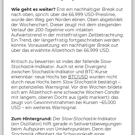
Wie geht es weiter?
Erst ein nachhaltiger
Break out
nach oben, sprich: über die 66.999 USD-Preislinie,
würde den Weg gen Norden ebnen. Oben abgebildet:
der Wochenchart. Dieser zeugt mit dem steigenden
Verlauf der
200-Tagelinie
vom intakten
Aufwärtstrend in der mittelfristigen Zeitbetrachtung.
Ein Trend, der längerfristig fortgeschrieben werden
könnte. Voraussetzung: ein nachhaltiger
Break out
über das erwähnte Allzeithoch bei 66.999 USD.
Kritisch zu bewerten ist indes der fallende
Slow-
Stochastik
-Indikator. Auch ist eine Divergenz
zwischen Stochastik-Indikator und BTC-Kurse
erkennbar: neue Hochs bei
BTC/USD
wurden nicht
durch neue Hochs beim
Slow Stochastik
bestätigt –
ein potenzielles Warnsignal. Vor drei Wochen bildete
sich am Allzeithoch eine schwache Wochen-
Candle
mit langem, oberen Docht aus (gelb markiert): das
zeugt von Gewinnmitnahmen bei Kursen ~65.000
USD – ein weiteres Warnsignal.
Zum Hintergrund:
Der
Slow-Stochastik
-Indikator
(ein Oszillator) hilft gerade in Seitwärtsbewegungen
beim Aufspüren von Umkehrpunkten. Denn der
Stochastik
offenbart die Schwungkraft einer