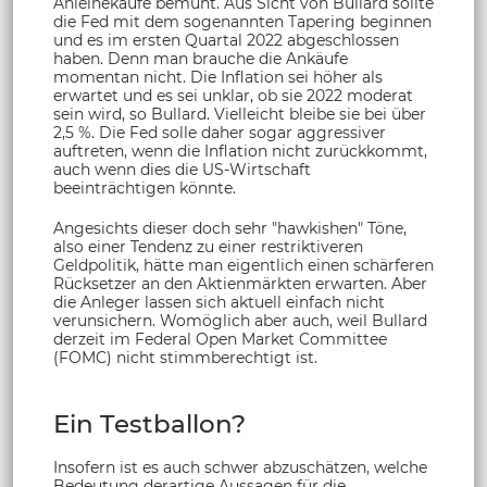
Anleihekäufe bemüht. Aus Sicht von Bullard sollte
die Fed mit dem sogenannten Tapering beginnen
und es im ersten Quartal 2022 abgeschlossen
haben. Denn man brauche die Ankäufe
momentan nicht. Die Inflation sei höher als
erwartet und es sei unklar, ob sie 2022 moderat
sein wird, so Bullard. Vielleicht bleibe sie bei über
2,5 %. Die Fed solle daher sogar aggressiver
auftreten, wenn die Inflation nicht zurückkommt,
auch wenn dies die US-Wirtschaft
beeinträchtigen könnte.
Angesichts dieser doch sehr "hawkishen" Töne,
also einer Tendenz zu einer restriktiveren
Geldpolitik, hätte man eigentlich einen schärferen
Rücksetzer an den Aktienmärkten erwarten. Aber
die Anleger lassen sich aktuell einfach nicht
verunsichern. Womöglich aber auch, weil Bullard
derzeit im Federal Open Market Committee
(FOMC) nicht stimmberechtigt ist.
Ein Testballon?
Insofern ist es auch schwer abzuschätzen, welche
Bedeutung derartige Aussagen für die