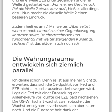
und eine Welle 2 zu Ende gegangen und eine
Welle 3 gestartet war. „
Für meinen Geschmack
fiel die Welle 2 etwas kurz aus
“, hieß es allerdings
dazu. Nun macht die aktuelle Welle 2 einen
besseren Eindruck.
Zudem hieß es am 7. Mai weiter: „
Aber selbst
wenn es noch einmal zu einer Gegenbewegung
kommen sollte, ist charttechnisch und
fundamental mit weiter steigenden Kursen zu
rechnen.
“ Ist das aktuell auch noch so?
Die Währungsräume
entwickeln sich ziemlich
parallel
Ich denke schon. Denn es ist aus meiner Sicht zu
erwarten, dass sich die Geldpolitik von Fed und
EZB nicht allzu sehr auseinanderbewegen wird.
Legt die Fed mit einer Drosselung der
Anleihekäufe vor, dürfte die EZB bald nachziehen.
Die US-Wirtschaft wächst zwar robuster, die
Wachstumsdynamik verbessert sich aber kaum
noch. Und die Eurozone holt dank der