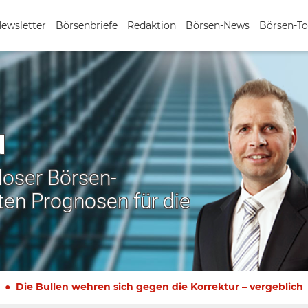
Newsletter
Börsenbriefe
Redaktion
Börsen-News
Börsen-To
N
nloser Börsen-
ten Prognosen für die
Die Bullen wehren sich gegen die Korrektur – vergeblich