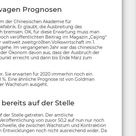
 wagen Prognosen
om der Chinesischen Akademie für
fabrik. Er glaubt, die Ausbreitung des
ich bremsen. OK, für diese Erwartung muss man
och veröffentlichten Beitrag im Magazin „Caijing“
 weltweit zweitgrößten Volkswirtschaft im 1.
ckgehe. Im vergangenen Jahr war das chinesische
t der Ökonom davon aus, dass der Ausbruch der
punkt erreicht und dann bis Ende März zum
er. Sie erwarten für 2020 immerhin noch ein
,8 %. Eine ähnliche Prognose ist von Goldman
ger Wachstum ausgeht.
 bereits auf der Stelle
f der Stelle getreten. Der amtliche
Veröffentlichung von zuvor 50,2 auf nun nur noch
 Schwelle, die zwischen Wachstum und Kontraktion
en Entwicklungen noch nicht ausreichend wider. Da