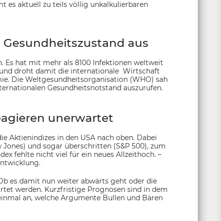
 es aktuell zu teils völlig unkalkulierbaren
n Gesundheitszustand aus
. Es hat mit mehr als 8100 Infektionen weltweit
und droht damit die internationale Wirtschaft
mie. Die Weltgesundheitsorganisation (WHO) sah
nternationalen Gesundheitsnotstand auszurufen.
agieren unerwartet
ie Aktienindizes in den USA nach oben. Dabei
 Jones) und sogar überschritten (S&P 500), zum
ex fehlte nicht viel für ein neues Allzeithoch. –
Entwicklung.
 Ob es damit nun weiter abwärts geht oder die
et werden. Kurzfristige Prognosen sind in dem
 einmal an, welche Argumente Bullen und Bären