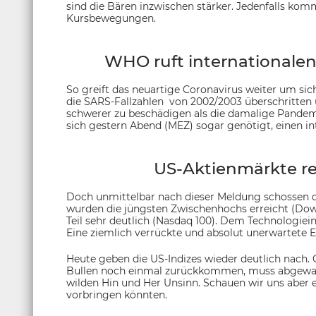
sind die Bären inzwischen stärker. Jedenfalls kommt
Kursbewegungen.
WHO ruft internationale
So greift das neuartige Coronavirus weiter um sich
die SARS-Fallzahlen von 2002/2003 überschritten 
schwerer zu beschädigen als die damalige Pande
sich gestern Abend (MEZ) sogar genötigt, einen i
US-Aktienmärkte re
Doch unmittelbar nach dieser Meldung schossen d
wurden die jüngsten Zwischenhochs erreicht (Dow
Teil sehr deutlich (Nasdaq 100). Dem Technologieind
Eine ziemlich verrückte und absolut unerwartete 
Heute geben die US-Indizes wieder deutlich nach.
Bullen noch einmal zurückkommen, muss abgewart
wilden Hin und Her Unsinn. Schauen wir uns aber
vorbringen könnten.