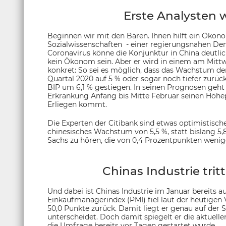
Erste Analysten
Beginnen wir mit den Bären. Ihnen hilft ein Ökon
Sozialwissenschaften - einer regierungsnahen Denk
Coronavirus könne die Konjunktur in China deutl
kein Ökonom sein. Aber er wird in einem am Mittw
konkret: So sei es möglich, dass das Wachstum der
Quartal 2020 auf 5 % oder sogar noch tiefer zurü
BIP um 6,1 % gestiegen. In seinen Prognosen geh
Erkrankung Anfang bis Mitte Februar seinen Höhe
Erliegen kommt.
Die Experten der Citibank sind etwas optimistisch
chinesisches Wachstum von 5,5 %, statt bislang 5
Sachs zu hören, die von 0,4 Prozentpunkten weni
Chinas Industrie tritt
Und dabei ist Chinas Industrie im Januar bereits au
Einkaufmanagerindex (PMI) fiel laut der heutigen 
50,0 Punkte zurück. Damit liegt er genau auf der
unterscheidet. Doch damit spiegelt er die aktuell
die Umfrage bereits vor Tagen gestartet wurde.