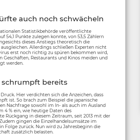
dürfte auch noch schwächeln
tionalen Statistikbehörde veröffentlichte
f 54,1 Punkte zulegen konnte, von 53,5 Zählern
gesichts dieses Anstiegs theoretisch die
usgleichen. Allerdings schließen Experten nicht
virus erst noch richtig zu spüren bekommen wird,
 Geschäften, Restaurants und Kinos meiden und
gt werden.
 schrumpft bereits
Druck. Hier verdichten sich die Anzeichen, dass
pft ist. So brach zum Beispiel die japanische
en Nachfrage sowohl im In- als auch im Ausland
 4 % ein, wie heutige Daten des
ste Rückgang in diesem Zeitraum, seit 2013 mit der
 Zudem gingen die Einzelhandelsumsätze im
n Folge zurück. Nun wird zu Jahresbeginn die
haft zusätzlich belasten.