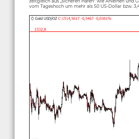
zeitgleich aus „sicheren Häfen“ wie Anleihen und G
vom Tageshoch um mehr als 50 US-Dollar bzw. 3,4 