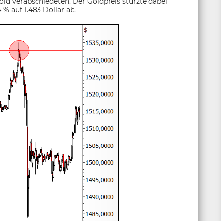
old verabschiedeten. Der Goldpreis stürzte dabei
% auf 1.483 Dollar ab.