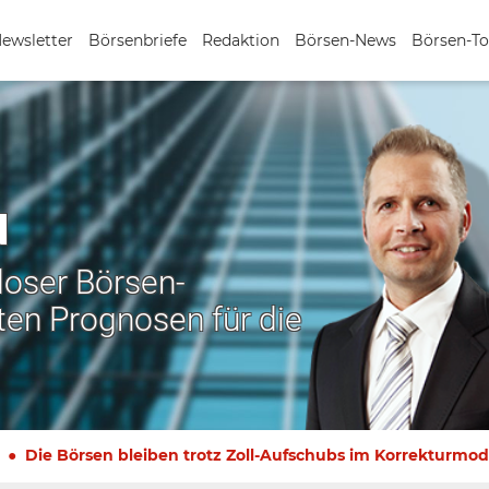
Newsletter
Börsenbriefe
Redaktion
Börsen-News
Börsen-To
N
nloser Börsen-
ten Prognosen für die
Die Börsen bleiben trotz Zoll-Aufschubs im Korrekturmo