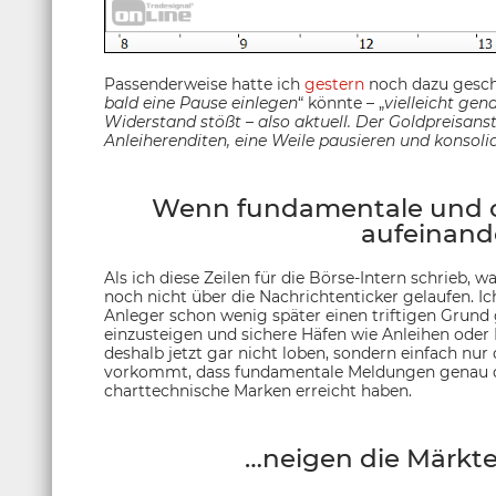
Passenderweise hatte ich
gestern
noch dazu geschr
bald eine Pause einlegen
“ könnte – „
vielleicht gen
Widerstand stößt – also aktuell. Der Goldpreisans
Anleiherenditen, eine Weile pausieren und konsoli
Wenn fundamentale und ch
aufeinande
Als ich diese Zeilen für die Börse-Intern schrieb, 
noch nicht über die Nachrichtenticker gelaufen. Ich
Anleger schon wenig später einen triftigen Grund
einzusteigen und sichere Häfen wie Anleihen oder E
deshalb jetzt gar nicht loben, sondern einfach nur 
vorkommt, dass fundamentale Meldungen genau dan
charttechnische Marken erreicht haben.
…neigen die Märkte