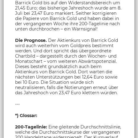
Barrick Gold bis auf den Widerstandsbereich um
21,45 Euro; das bisherige Jahreshoch wurde am 8.
Juli bei 23,47 Euro markiert. Seither korrigieren
die Papiere von Barrick Gold und haben dabei in
der vergangenen Woche ihre 200-Tagelinie nach
unten durchbrochen – ein Warnsignal!
Die Prognose.
Der Aktienkurs von Barrick Gold
wird auch weiterhin vom Goldpreis bestimmt
werden. Und dort spricht das übergeordnete
Chartbild – dargestellt durch den Wochen- und
Monatschart – vom weiteren Abwärtspotenzial.
Dieses besteht grundsätzlich auch beim
Aktienkurs von Barrick Gold. Dort warten die
nächsten Unterstützungen bei 12,64 Euro sowie
bei 10 Euro. Die Situation würde sich
neutralisieren, falls die Notierungen erneut über
das Jahreshoch von 23,47 Euro klettern würden.
---
*) Glossar:
200-Tagelinie:
Eine gleitende Durchschnittslinie,
welche die Durchschnittskurse der vergangenen
200 Handelstage widerspiegelt. Der Kursverlauf