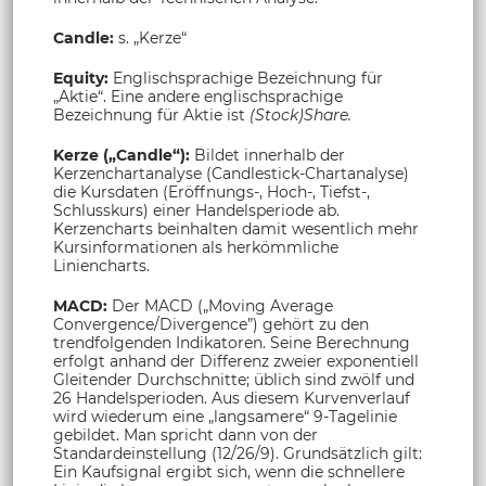
Candle:
s. „Kerze“
Equity:
Englischsprachige Bezeichnung für
„Aktie“. Eine andere englischsprachige
Bezeichnung für Aktie ist
(Stock)Share.
Kerze („Candle“):
Bildet innerhalb der
Kerzenchartanalyse (Candlestick-Chartanalyse)
die Kursdaten (Eröffnungs-, Hoch-, Tiefst-,
Schlusskurs) einer Handelsperiode ab.
Kerzencharts beinhalten damit wesentlich mehr
Kursinformationen als herkömmliche
Liniencharts.
MACD:
Der MACD („Moving Average
Convergence/Divergence”) gehört zu den
trendfolgenden Indikatoren. Seine Berechnung
erfolgt anhand der Differenz zweier exponentiell
Gleitender Durchschnitte; üblich sind zwölf und
26 Handelsperioden. Aus diesem Kurvenverlauf
wird wiederum eine „langsamere“ 9-Tagelinie
gebildet. Man spricht dann von der
Standardeinstellung (12/26/9). Grundsätzlich gilt:
Ein Kaufsignal ergibt sich, wenn die schnellere