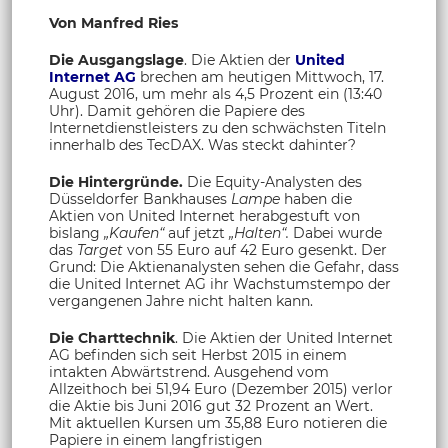
Von Manfred Ries
Die Ausgangslage
. Die Aktien der
United
Internet AG
brechen am heutigen Mittwoch, 17.
August 2016, um mehr als 4,5 Prozent ein (13:40
Uhr). Damit gehören die Papiere des
Internetdienstleisters zu den schwächsten Titeln
innerhalb des TecDAX. Was steckt dahinter?
Die Hintergründe.
Die Equity-Analysten des
Düsseldorfer Bankhauses
Lampe
haben die
Aktien von United Internet herabgestuft von
bislang
„Kaufen“
auf jetzt
„Halten“.
Dabei wurde
das
Target
von 55 Euro auf 42 Euro gesenkt. Der
Grund: Die Aktienanalysten sehen die Gefahr, dass
die United Internet AG ihr Wachstumstempo der
vergangenen Jahre nicht halten kann.
Die Charttechnik
. Die Aktien der United Internet
AG befinden sich seit Herbst 2015 in einem
intakten Abwärtstrend. Ausgehend vom
Allzeithoch bei 51,94 Euro (Dezember 2015) verlor
die Aktie bis Juni 2016 gut 32 Prozent an Wert.
Mit aktuellen Kursen um 35,88 Euro notieren die
Papiere in einem langfristigen