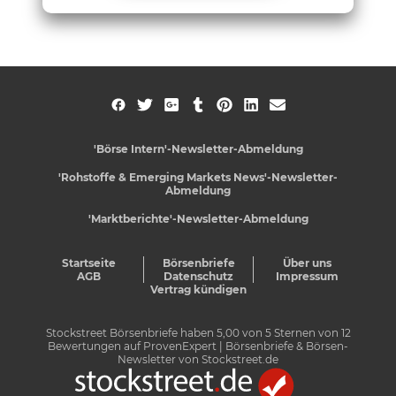
'Börse Intern'-Newsletter-Abmeldung
'Rohstoffe & Emerging Markets News'-Newsletter-
Abmeldung
'Marktberichte'-Newsletter-Abmeldung
Startseite
Börsenbriefe
Über uns
AGB
Datenschutz
Impressum
Vertrag kündigen
Stockstreet Börsenbriefe
haben
5,00
von
5
Sternen von
12
Bewertungen auf
ProvenExpert
| Börsenbriefe & Börsen-
Newsletter von Stockstreet.de