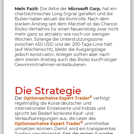
Mein Fazit:
Die Aktie der
Microsoft Corp.
hat ein
charttechnisches Long-Signal geliefert und die
Bullen haben aktuell die Kontrolle. Nach dem
starken Anstieg seit dem Märztief ist das Chance-
Risiko-Verhältnis für einen Neueinstieg zwar nicht
mehr ganz so attraktiv wie noch vor wenigen
Wochen. Solange die Unterstützungszone
zwischen 450 USD und der 200-Tage-Linie hält
(auf Wochensicht), bleibt die Ausgangslage
jedoch konstruktiv. Anleger sollten aber nach
dem steilen Anstieg auch das Risiko kurzfristiger
Gewinnmitnahmen einkalkulieren.
Die Strategie
©
Der
Optionsscheine Expert Trader
verfolgt
regelmäßig die Kurse deutscher und
internationaler Einzelwerte und Indizes und
spricht bei Bedarf konkrete Kauf- und
Verkaufsanregungen aus, die Leser des
©
Optionsscheine Expert Trader
unmittelbar
umsetzen können. Damit wird ein transparentes
Trading gewährleistet.
Seit der ersten Ausgabe