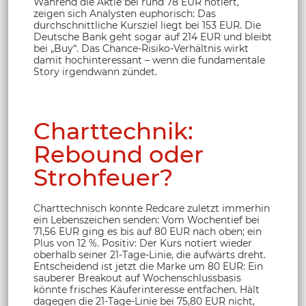
Während die Aktie bei rund 78 EUR notiert,
zeigen sich Analysten euphorisch: Das
durchschnittliche Kursziel liegt bei 153 EUR. Die
Deutsche Bank geht sogar auf 214 EUR und bleibt
bei „Buy“. Das Chance-Risiko-Verhältnis wirkt
damit hochinteressant – wenn die fundamentale
Story irgendwann zündet.
Charttechnik:
Rebound oder
Strohfeuer?
Charttechnisch konnte Redcare zuletzt immerhin
ein Lebenszeichen senden: Vom Wochentief bei
71,56 EUR ging es bis auf 80 EUR nach oben; ein
Plus von 12 %. Positiv: Der Kurs notiert wieder
oberhalb seiner 21-Tage-Linie, die aufwärts dreht.
Entscheidend ist jetzt die Marke um 80 EUR: Ein
sauberer Breakout auf Wochenschlussbasis
könnte frisches Käuferinteresse entfachen. Hält
dagegen die 21-Tage-Linie bei 75,80 EUR nicht,