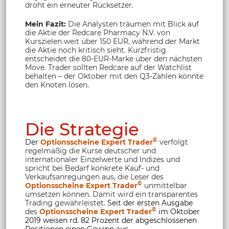
droht ein erneuter Rücksetzer.
Mein Fazit:
Die Analysten träumen mit Blick auf
die Aktie der Redcare Pharmacy N.V. von
Kurszielen weit über 150 EUR, während der Markt
die Aktie noch kritisch sieht. Kurzfristig
entscheidet die 80-EUR-Marke über den nächsten
Move. Trader sollten Redcare auf der Watchlist
behalten – der Oktober mit den Q3-Zahlen könnte
den Knoten lösen.
Die Strategie
©
Der
Optionsscheine Expert Trader
verfolgt
regelmäßig die Kurse deutscher und
internationaler Einzelwerte und Indizes und
spricht bei Bedarf konkrete Kauf- und
Verkaufsanregungen aus, die Leser des
©
Optionsscheine Expert Trader
unmittelbar
umsetzen können. Damit wird ein transparentes
Trading gewährleistet.
Seit der ersten Ausgabe
©
des
Optionsscheine Expert Trader
im Oktober
2019 weisen rd. 82 Prozent der abgeschlossenen
Positionen einen Gewinn aus.