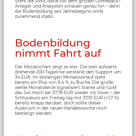
Steht die RWE-Aktie vor dem großen Comeback?
Anleger und Analysten schauen genau hin – denn
die Bodenbildung seit Jahresbeginn wirkt
zunehmend stabil.
Bodenbildung
nimmt Fahrt auf
Der Monatschart zeigt es klar: Die steil aufwärts
drehende 200-Tagelinie verstärkt den Support um
34 EUR. Im bisherigen Monatsverlauf steht
bereits ein Plus von 9,4 % zu Buche. Die große
weiße Monatskerze signalisiert Stärke und rückt
das Juli-Hoch bei 37,78 EUR wieder ins Visier – der
Schlusskurs am Freitag lag mit 37,91 EUR (+1,7 %)
bereits knapp darüber, doch sollte dieser
Ausbruch in der neuen Handelswoche noch
bestätigt werden.