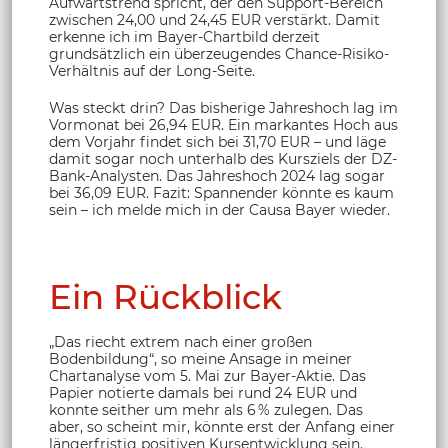
Aufwärtstrend spricht, der den Support-Bereich
zwischen 24,00 und 24,45 EUR verstärkt. Damit
erkenne ich im Bayer-Chartbild derzeit
grundsätzlich ein überzeugendes Chance-Risiko-
Verhältnis auf der Long-Seite.
Was steckt drin? Das bisherige Jahreshoch lag im
Vormonat bei 26,94 EUR. Ein markantes Hoch aus
dem Vorjahr findet sich bei 31,70 EUR – und läge
damit sogar noch unterhalb des Kursziels der DZ-
Bank-Analysten. Das Jahreshoch 2024 lag sogar
bei 36,09 EUR. Fazit: Spannender könnte es kaum
sein – ich melde mich in der Causa Bayer wieder.
Ein Rückblick
„Das riecht extrem nach einer großen
Bodenbildung“, so meine Ansage in meiner
Chartanalyse vom 5. Mai zur Bayer-Aktie. Das
Papier notierte damals bei rund 24 EUR und
konnte seither um mehr als 6 % zulegen. Das
aber, so scheint mir, könnte erst der Anfang einer
längerfristig positiven Kursentwicklung sein.