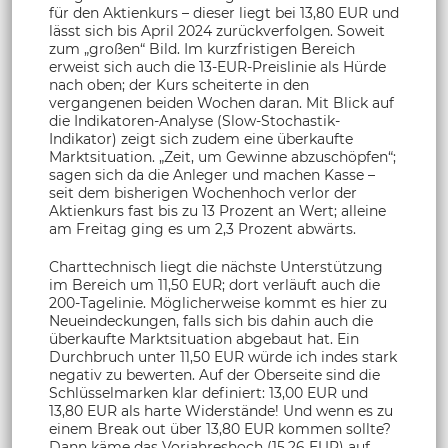
für den Aktienkurs – dieser liegt bei 13,80 EUR und
lässt sich bis April 2024 zurückverfolgen. Soweit
zum „großen“ Bild. Im kurzfristigen Bereich
erweist sich auch die 13-EUR-Preislinie als Hürde
nach oben; der Kurs scheiterte in den
vergangenen beiden Wochen daran. Mit Blick auf
die Indikatoren-Analyse (Slow-Stochastik-
Indikator) zeigt sich zudem eine überkaufte
Marktsituation. „Zeit, um Gewinne abzuschöpfen“;
sagen sich da die Anleger und machen Kasse –
seit dem bisherigen Wochenhoch verlor der
Aktienkurs fast bis zu 13 Prozent an Wert; alleine
am Freitag ging es um 2,3 Prozent abwärts.
Charttechnisch liegt die nächste Unterstützung
im Bereich um 11,50 EUR; dort verläuft auch die
200-Tagelinie. Möglicherweise kommt es hier zu
Neueindeckungen, falls sich bis dahin auch die
überkaufte Marktsituation abgebaut hat. Ein
Durchbruch unter 11,50 EUR würde ich indes stark
negativ zu bewerten. Auf der Oberseite sind die
Schlüsselmarken klar definiert: 13,00 EUR und
13,80 EUR als harte Widerstände! Und wenn es zu
einem Break out über 13,80 EUR kommen sollte?
Dann käme das Vorjahreshoch (15,26 EUR) auf