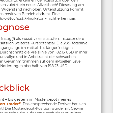
eutlich zu erkennen: der Ausbruch über den
en zuletzt ein neues Allzeithoch! Dieses lag am
er Widerstand nach oben. Unterstützung kommt
den positiven Bereich abdreht. Eine
low-Stochastik
-Indikator – nicht erkennbar.
ognose
fristig(!) als
»positiv«
einzustufen. Insbesondere
ätzlich weiteres Kurspotenzial. Die
200-Tagelinie
sgangslage im mittel- bis längerfristigen
 Durchschnitt die Preislinie von 182,13 USD in ihrer
Kursrallye und in Anbetracht der schwachen
en Gewinnmitnahmen auf dem aktuellen Level
ie Notierungen oberhalb von 198,23 USD!
ckblick
ant
– bis gestern im Musterdepot meines
©
ert Trader
. Das entsprechende Derivat hat sich
ert! Die Musterdepot-Position wurde mit Gewinn
ine etwaige Neuaufnahme nach einer etwaigen