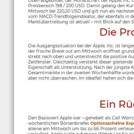
Oben abgebildet: der Monatschart der
Apple, Inc.
D
Preisbereich 198 / 200 USD. Damit gelang den Kurs
Mittwoch bei 220,20 USD und gilt nun als nächst
vom
MACD
-Trendfolgeindikator, der ebenfalls in 
Marktübertreibung ist aktuell – mit Blick auf den
S
Die Pr
Die Ausgangssituation bei der
Apple, Inc.
ist länger
der frische
Break out
am Mittwoch eröffnet grunds
strebt nach oben und unterstreicht die positive Au
Zeitfenster. Gleichzeitig verstärkt dieser gleitende
Eigenschaft als Unterstützung. Nach der jüngste 
Gesamtmärkte in der zweiten Wochenhälfte würd
aber nicht überraschen. Im Idealfall halten sich d
Ein Rü
Den Basiswert Apple war – gehebelt als
Call Warr
wöchentlichen Börsenbriefes
Optionsscheine Exp
alleine am Mittwoch um bis zu 66 Prozent verteu
veräußert.
Apple
rückt auf meine
Watch List
für e