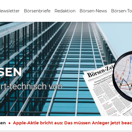
Newsletter
Börsenbriefe
Redaktion
Börsen-News
Börsen-To
SEN
rt-technisch von
sen
Apple-Aktie bricht aus: Das müssen Anleger jetzt bea