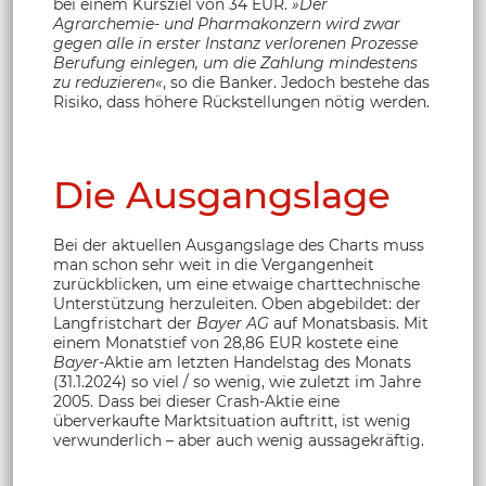
bei einem Kursziel von 34 EUR.
»Der
Agrarchemie- und Pharmakonzern wird zwar
gegen alle in erster Instanz verlorenen Prozesse
Berufung einlegen, um die Zahlung mindestens
zu reduzieren«
, so die Banker. Jedoch bestehe das
Risiko, dass höhere Rückstellungen nötig werden.
Die Ausgangslage
Bei der aktuellen Ausgangslage des Charts muss
man schon sehr weit in die Vergangenheit
zurückblicken, um eine etwaige charttechnische
Unterstützung herzuleiten. Oben abgebildet: der
Langfristchart der
Bayer AG
auf Monatsbasis. Mit
einem Monatstief von 28,86 EUR kostete eine
Bayer
-Aktie am letzten Handelstag des Monats
(31.1.2024) so viel / so wenig, wie zuletzt im Jahre
2005. Dass bei dieser Crash-Aktie eine
überverkaufte Marktsituation auftritt, ist wenig
verwunderlich – aber auch wenig aussagekräftig.