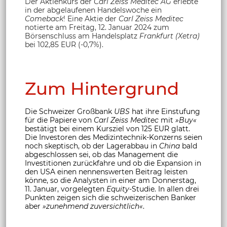
Der Aktienkurs der
Carl Zeiss Meditec AG
erlebte
in der abgelaufenen Handelswoche ein
Comeback
! Eine Aktie der
Carl Zeiss Meditec
notierte am Freitag, 12. Januar 2024 zum
Börsenschluss am Handelsplatz
Frankfurt (Xetra)
bei 102,85 EUR (-0,7%).
Zum Hintergrund
Die Schweizer Großbank
UBS
hat ihre Einstufung
für die Papiere von
Carl Zeiss Meditec
mit
»Buy«
bestätigt bei einem Kursziel von 125 EUR glatt.
Die Investoren des Medizintechnik-Konzerns seien
noch skeptisch, ob der Lagerabbau in
China
bald
abgeschlossen sei, ob das Management die
Investitionen zurückfahre und ob die Expansion in
den USA einen nennenswerten Beitrag leisten
könne, so die Analysten in einer am Donnerstag,
11. Januar, vorgelegten
Equity
-Studie. In allen drei
Punkten zeigen sich die schweizerischen Banker
aber
»zunehmend zuversichtlich«
.