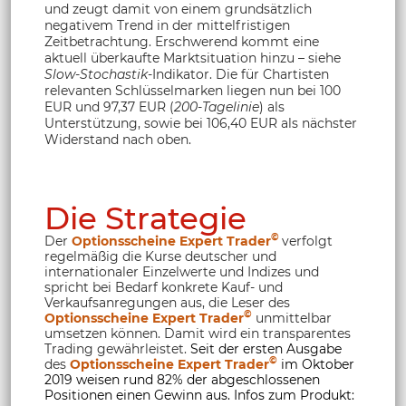
und zeugt damit von einem grundsätzlich
negativem Trend in der mittelfristigen
Zeitbetrachtung. Erschwerend kommt eine
aktuell überkaufte Marktsituation hinzu – siehe
Slow-Stochastik
-Indikator. Die für Chartisten
relevanten Schlüsselmarken liegen nun bei 100
EUR und 97,37 EUR (
200-Tagelinie
) als
Unterstützung, sowie bei 106,40 EUR als nächster
Widerstand nach oben.
Die Strategie
©
Der
Optionsscheine Expert Trader
verfolgt
regelmäßig die Kurse deutscher und
internationaler Einzelwerte und Indizes und
spricht bei Bedarf konkrete Kauf- und
Verkaufsanregungen aus, die Leser des
©
Optionsscheine Expert Trader
unmittelbar
umsetzen können. Damit wird ein transparentes
Trading gewährleistet.
Seit der ersten Ausgabe
©
des
Optionsscheine Expert Trader
im Oktober
2019 weisen rund 82% der abgeschlossenen
Positionen einen Gewinn aus. Infos zum Produkt: